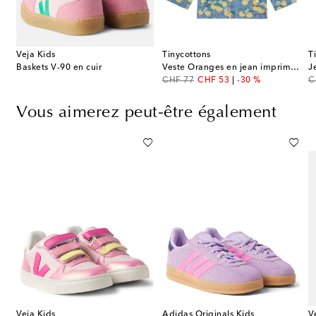
Veja Kids
Tinycottons
T
Baskets V-90 en cuir
Veste Oranges en jean imprimée
J
original price
discount price
or
CHF 77
CHF 53
-30 %
C
Vous aimerez peut-être également
Veja Kids
Adidas Originals Kids
V