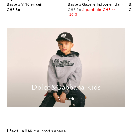
m
Baskets V-10 en cuir
Baskets Gazelle Indoor en daim
B
original price
original price
discount price
or
CHF 86
CHF 56
à partir de
CHF 44
C
-20 %
Dolce&Gabbana Kids
Découvrir
L'actualité de Mytheresa