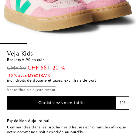
Veja Kids
Baskets V-90 en cuir
original price
discount price
CHF 86
CHF 68
-20 %
-10 % avec MYEXTRA10
incl. droits de douane et taxes, excl. frais de port
Vente finale : aucun retour
Choisissez votre taille
Expédition Aujourd'hui
Commandez dans les prochaines
8 heures et 16 minutes
afin que
votre commande soit expédiée aujourd'hui.