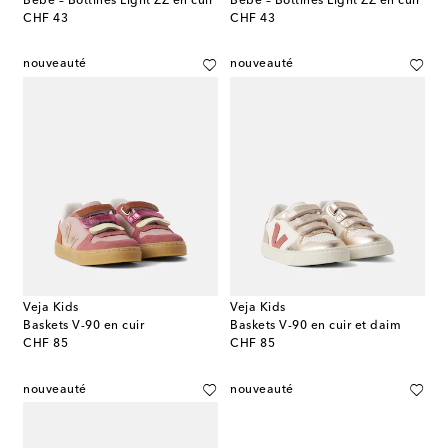
Bébé – Bottines Light ZZ en cuir
Bébé – Bottines Light ZZ en cuir
original price
original price
CHF 43
CHF 43
nouveauté
nouveauté
Veja Kids
Veja Kids
Baskets V-90 en cuir
Baskets V-90 en cuir et daim
original price
original price
CHF 85
CHF 85
nouveauté
nouveauté