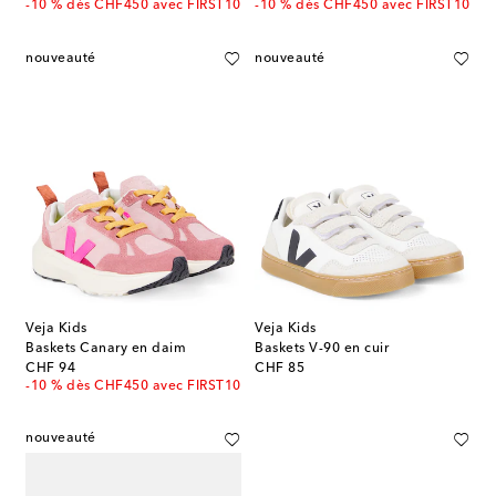
-10 % dès CHF450 avec FIRST10
-10 % dès CHF450 avec FIRST10
nouveauté
nouveauté
Veja Kids
Veja Kids
Baskets Canary en daim
Baskets V-90 en cuir
original price
original price
CHF 94
CHF 85
-10 % dès CHF450 avec FIRST10
nouveauté