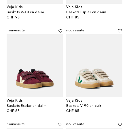
Veja Kids
Veja Kids
Baskets V-10 en daim
Baskets Esplar en daim
original price
original price
CHF 98
CHF 85
nouveauté
nouveauté
Veja Kids
Veja Kids
Baskets Esplar en daim
Baskets V-90 en cuir
original price
original price
CHF 85
CHF 85
nouveauté
nouveauté