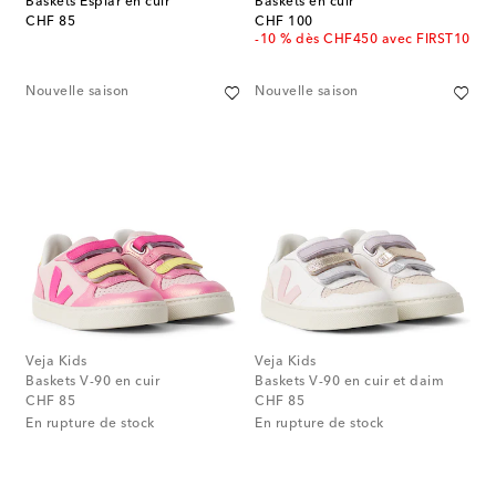
Baskets Esplar en cuir
Baskets en cuir
original price
original price
CHF 85
CHF 100
-10 % dès CHF450 avec FIRST10
Nouvelle saison
Nouvelle saison
Veja Kids
Veja Kids
Baskets V-90 en cuir
Baskets V-90 en cuir et daim
original price
original price
CHF 85
CHF 85
En rupture de stock
En rupture de stock