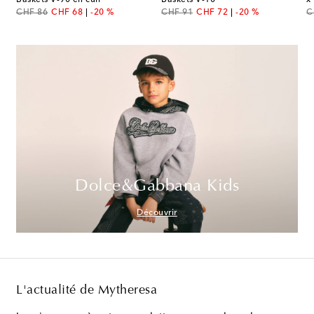
original price
discount price
original price
discount price
or
CHF 86
CHF 68
-20 %
CHF 91
CHF 72
-20 %
C
Dolce&Gabbana Kids
Découvrir
L'actualité de Mytheresa