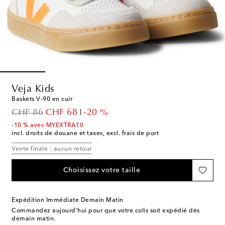
Veja Kids
Baskets V-90 en cuir
original price
discount price
CHF 86
CHF 68
-20 %
-10 % avec MYEXTRA10
incl. droits de douane et taxes, excl. frais de port
Vente finale : aucun retour
Choisissez votre taille
Expédition Immédiate Demain Matin
Commandez aujourd’hui pour que votre colis soit expédié dès
demain matin.