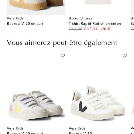
Veja Kids
Bobo Choses
B
obo Choses Pickle en coton
Baskets V-90 en cuir
T-shirt Rapid Radish en coton
original price
discount price
or
CHF 39
CHF 31
-20 %
C
Vous aimerez peut-être également
Veja Kids
Veja Kids
V
Baskets V-90 en cuir
Baskets V-10