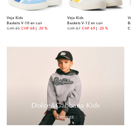
Veja Kids
Veja Kids
V
Baskets V-10 en cuir
Baskets V-12 en cuir
B
original price
discount price
original price
discount price
or
CHF 85
CHF 68
-20 %
CHF 87
CHF 69
-20 %
C
Dolce&Gabbana Kids
Découvrir