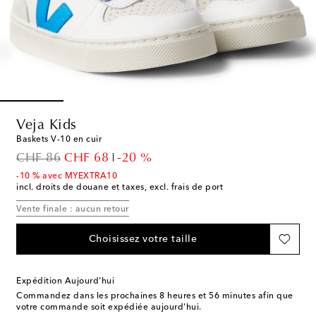
Veja Kids
Baskets V-10 en cuir
original price
discount price
CHF 86
CHF 68
-20 %
-10 % avec MYEXTRA10
incl. droits de douane et taxes, excl. frais de port
Vente finale : aucun retour
Choisissez votre taille
Expédition Aujourd'hui
Commandez dans les prochaines
8 heures et 56 minutes
afin que
votre commande soit expédiée aujourd'hui.