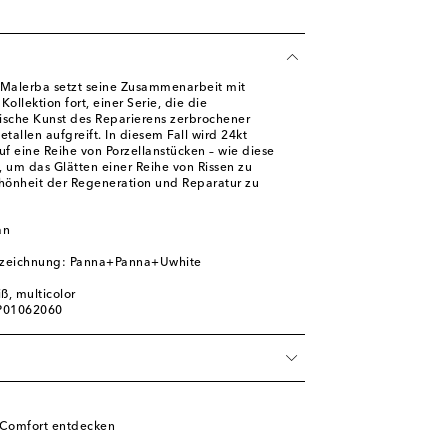
Malerba setzt seine Zusammenarbeit mit
Kollektion fort, einer Serie, die die
ische Kunst des Reparierens zerbrochener
allen aufgreift. In diesem Fall wird 24kt
f eine Reihe von Porzellanstücken – wie diese
, um das Glätten einer Reihe von Rissen zu
chönheit der Regeneration und Reparatur zu
an
ezeichnung: Panna+Panna+Uwhite
ß, multicolor
 P01062060
f Comfort entdecken