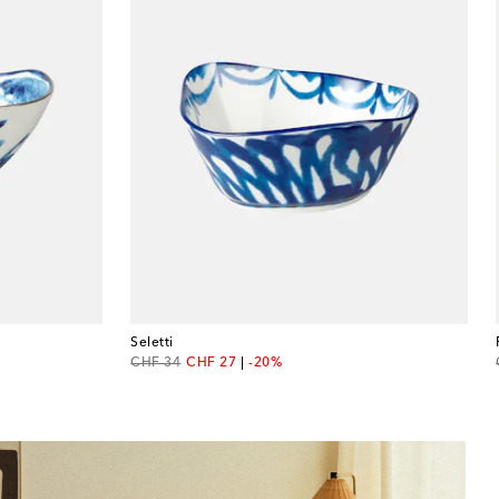
Seletti
original price
discount price
CHF 34
CHF 27
-20%