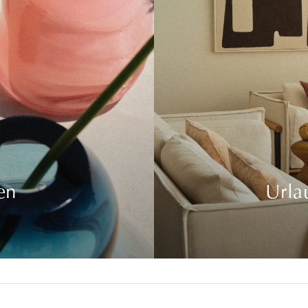
en
Urla