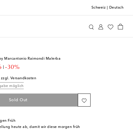
Schweiz
|
Deutsch
Home & Living
Tisch & Bar
Teller
Schalen
i by Marcantonio Raimondi Malerba
t price
6
-30%
; zzgl. Versandkosten
kgabe möglich
Sold Out
rgen Früh
tellung heute ab, damit wir diese morgen früh