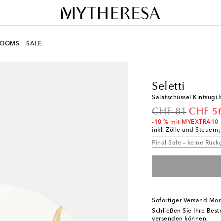
ROOMS
SALE
LIFE
Designer
Seletti
Seletti
Salatschüssel Kintsug
original price
discoun
CHF 81
CHF 5
-10 % mit MYEXTRA10
inkl. Zölle und Steuern
Final Sale – keine Rüc
Sofortiger Versand Mo
Schließen Sie Ihre Bes
versenden können.