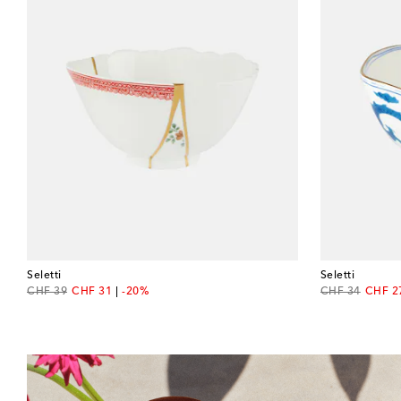
Seletti
Seletti
original price
discount price
original price
discou
CHF 39
CHF 31
-20%
CHF 34
CHF 2