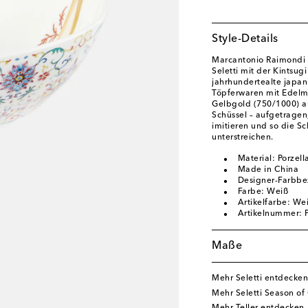
Style-Details
Marcantonio Raimondi 
Seletti mit der Kintsugi 
jahrhundertealte japan
Töpferwaren mit Edelmet
Gelbgold (750/1000) au
Schüssel – aufgetragen
imitieren und so die S
unterstreichen.
Material: Porzell
Made in China
Designer-Farbb
Farbe: Weiß
Artikelfarbe: Wei
Artikelnummer:
Maße
Mehr Seletti entdecken
Mehr Seletti Season o