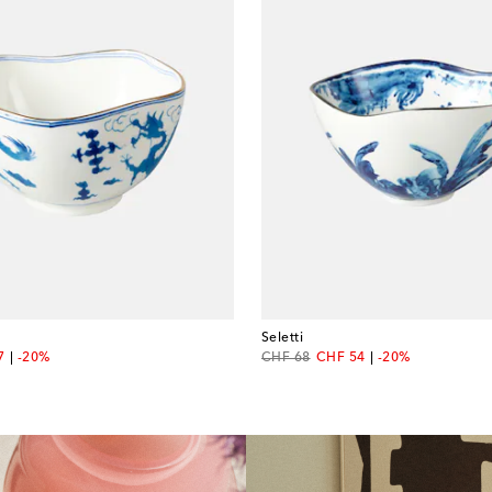
Seletti
nt price
original price
discount price
7
-20%
CHF 68
CHF 54
-20%