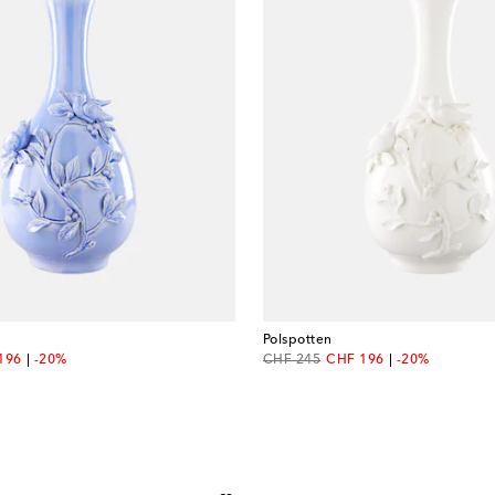
Polspotten
unt price
original price
discount price
196
-20%
CHF 245
CHF 196
-20%