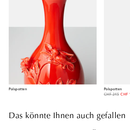
Polspotten
Polspotten
original price
disco
CHF 245
CHF 
Das könnte Ihnen auch gefallen