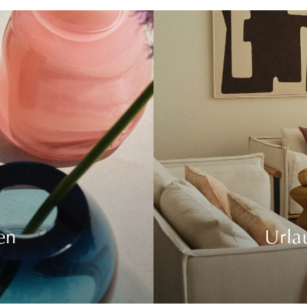
en
Urla