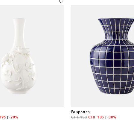
Polspotten
unt price
original price
discount price
196
-20%
CHF 150
CHF 105
-30%