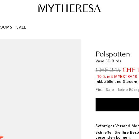
ROOMS
SALE
LIFE
Designer
Polspo
Polspotten
Vase 3D Birds
original price
disco
CHF 245
CHF 
-10 % mit MYEXTRA10
inkl. Zölle und Steuern
Final Sale – keine Rüc
Sofortiger Versand Mo
Schließen Sie Ihre Bes
versenden können.