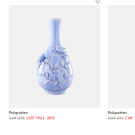
Polspotten
Polspotten
original price
discount price
original price
disco
CHF 245
CHF 196
-20%
CHF 245
CHF 