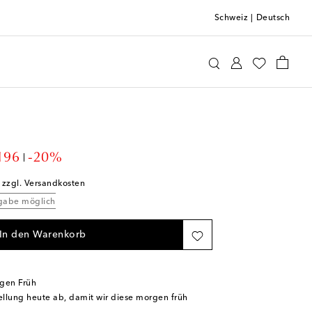
Schweiz
|
Deutsch
tten
Home & Living
Home Décor
Vasen
unt price
196
-20%
; zzgl. Versandkosten
kgabe möglich
In den Warenkorb
rgen Früh
tellung heute ab, damit wir diese morgen früh