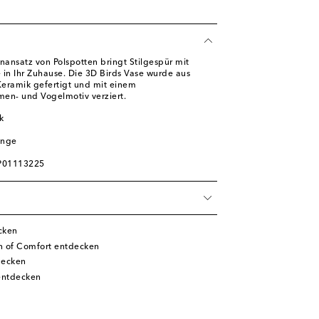
nansatz von Polspotten bringt Stilgespür mit
 in Ihr Zuhause. Die 3D Birds Vase wurde aus
r Keramik gefertigt und mit einem
en- und Vogelmotiv verziert.
k
ange
 P01113225
cken
n of Comfort entdecken
decken
entdecken