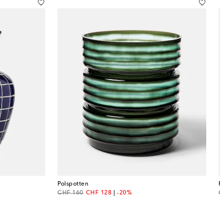
Polspotten
original price
discount price
CHF 160
CHF 128
-20%