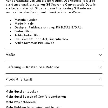
Hundehalsband von Gucci eine Freude. Das Accessoire wurde
aus dem charakteristischen GG Supreme Canvas sowie Details
aus Leder gefertigt. Silberfarbene Interlocking G Hardware
komplettiert das Design auf charakteristische Weise.
Material: Leder
Made in Italy
Designer-Farbbezeichnung: P.lt B.D.P.L.B/D.P.L
Farbe: Blau
Artikelfarbe: Blau
Inklusive: Staubbeutel, Präsentierbox
Artikelnummer: P01065785
Maße
Lieferung & Kostenlose Retoure
Produktherkunft
Mehr Gucci entdecken
Mehr Gucci Season of Comfort entdecken
Mehr Pets entdecken
Mehr Halsbänder & Leinen entdecken