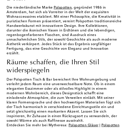
Die niederländische Marke
Polspotten
, gegründet 1986 in
Amsterdam, hat sich als Vorreiter in der Welt der exquisiten
Wohnaccessoires etabliert. Mit einer Philosophie, die Kreativität in
puristischen Formen präsentiert, vereint Polspotten traditionsreiche
Handwerkskunst mit innovativem Design. Ihre Kollektionen,
darunter die ikonischen Vasen in Erdtönen und die lebendigen,
regenbogenfarbenen Flaschen, sind Ausdruck eines
unnachahmlichen Stils, der sowohl Geschichte als auch moderne
Ästhetik verkörpert. Jedes Stück ist das Ergebnis sorgfältiger
Fertigung, das eine Geschichte von Eleganz und Innovation
erzählt.
Räume schaffen, die Ihren Stil
widerspiegeln
Der Polspotten Tisch & Bar bereichert Ihre Wohnumgebung und
verleiht jedem Raum eine unverwechselbare Note. Ob in einem
eleganten Esszimmer oder als stilvolles Highlight in einem
modernen Wohnbereich, dieses Designstück schafft eine
einladende Atmosphäre, die zum Verweilen einlädt. Mit seiner
klaren Formensprache und den hochwertigen Materialien fügt sich
der Tisch harmonisch in verschiedene Einrichtungsstile ein und
setzt gleichzeitig einen markanten Akzent. Lassen Sie sich
inspirieren, Ihr Zuhause in einen Rückzugsort zu verwandeln, der
sowohl Wärme als auch Raffinesse ausstrahlt.
Entdecken Sie mehr bei Mytheresa:
Polspotten Gläser
|
Polspotten