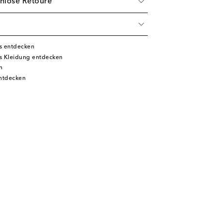
nlose Retoure
s entdecken
 Kleidung entdecken
n
ntdecken