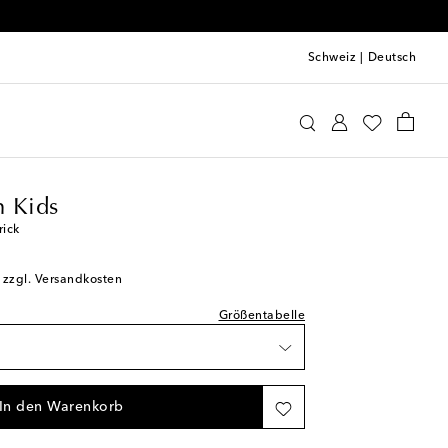
Schweiz
|
Deutsch
rmann Kids
Kleidung
Kleider
Sommer
prechend normal aus
fügbarkeit
 Kids
rick
; zzgl. Versandkosten
Größentabelle
In den Warenkorb