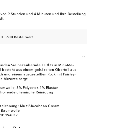
b von
9 Stunden und 4 Minuten
und Ihre Bestellung
dt.
HF 600 Bestellwert
inden Sie bezaubernde Outfits in Mini-Me-
d besteht aus einem gehäkelten Oberteil aus
 und einem ausgestellten Rock mit Paisley-
ge Akzente sorgt.
umwolle, 3% Polyester, 1% Elastan
schonende chemische Reinigung
zeichnung: Multi/Jacobean Cream
% Baumwolle
 P01194017