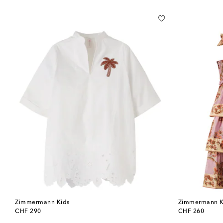
Zimmermann Kids
Zimmermann K
original price
original price
CHF 290
CHF 260