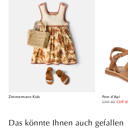
Zimmermann Kids
Pom d'Api
original price
discou
CHF 82
CHF 6
Das könnte Ihnen auch gefallen