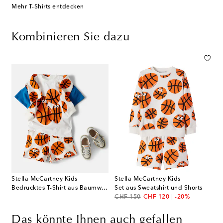
Mehr T-Shirts entdecken
Kombinieren Sie dazu
Stella McCartney Kids
Stella McCartney Kids
Bedrucktes T-Shirt aus Baumwolle
Set aus Sweatshirt und Shorts
original price
discount price
CHF 150
CHF 120
-20%
Das könnte Ihnen auch gefallen