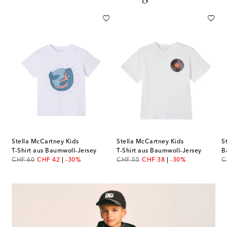
Stella McCartney Kids
Stella McCartney Kids
S
s T-Shirt aus Baumwolle
T-Shirt aus Baumwoll-Jersey
T-Shirt aus Baumwoll-Jersey
original price
discount price
original price
discount price
or
CHF 60
CHF 42
-30%
CHF 55
CHF 38
-30%
C