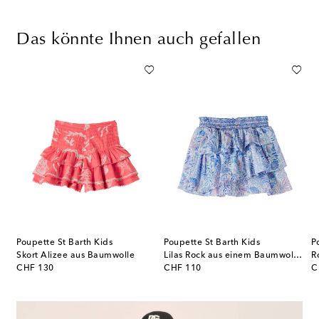
Das könnte Ihnen auch gefallen
Poupette St Barth Kids
Poupette St Barth Kids
P
Skort Alizee aus Baumwolle
Lilas Rock aus einem Baumwollgemisch
R
original price
original price
or
CHF 130
CHF 110
C