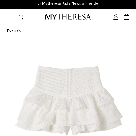
Für Mytheresa Kids News anmelden
Exklusiv