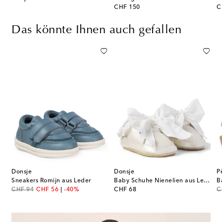
original price
or
CHF 150
C
Das könnte Ihnen auch gefallen
Donsje
Donsje
P
Sneakers Romijn aus Leder
Baby Schuhe Nienelien aus Leder
original price
discount price
original price
or
CHF 94
CHF 56
-40%
CHF 68
C