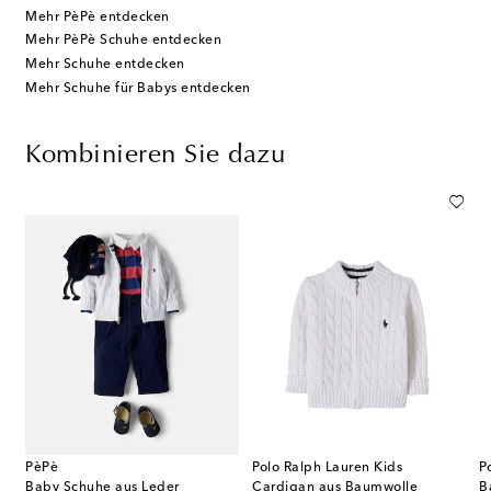
Mehr PèPè entdecken
Mehr PèPè Schuhe entdecken
Mehr Schuhe entdecken
Mehr Schuhe für Babys entdecken
Kombinieren Sie dazu
PèPè
Polo Ralph Lauren Kids
P
Baby Schuhe aus Leder
Cardigan aus Baumwolle