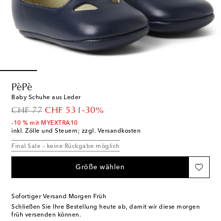
PèPè
Baby Schuhe aus Leder
original price
discount price
CHF 77
CHF 53
-30%
-10 % mit MYEXTRA10
inkl. Zölle und Steuern; zzgl. Versandkosten
Final Sale – keine Rückgabe möglich
Größe wählen
Sofortiger Versand Morgen Früh
Schließen Sie Ihre Bestellung heute ab, damit wir diese morgen
früh versenden können.