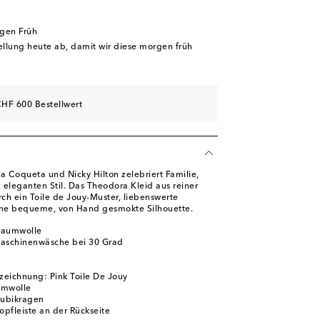
rgen Früh
tellung heute ab, damit wir diese morgen früh
HF 600 Bestellwert
a Coqueta und Nicky Hilton zelebriert Familie,
, eleganten Stil. Das Theodora Kleid aus reiner
ch ein Toile de Jouy-Muster, liebenswerte
eine bequeme, von Hand gesmokte Silhouette.
Baumwolle
Maschinenwäsche bei 30 Grad
eichnung: Pink Toile De Jouy
umwolle
Bubikragen
opfleiste an der Rückseite