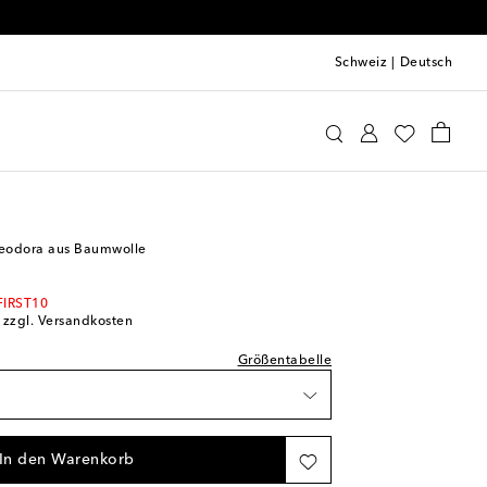
Schweiz
|
Deutsch
queta
Kleidung
Kleider
Besondere Anlässe
prechend normal aus
erfügbarkeit
erfügbarkeit
Theodora aus Baumwolle
erfügbarkeit
nschliste
FIRST10
; zzgl. Versandkosten
erfügbarkeit
Größentabelle
ikel
Verfügbarkeit
In den Warenkorb