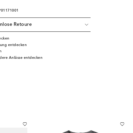
 P01171001
nlose Retoure
ecken
dung entdecken
n
ndere Anlässe entdecken