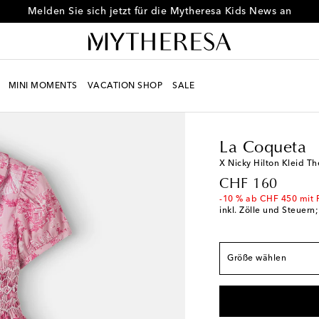
Melden Sie sich jetzt für die Mytheresa Kids News an
MINI MOMENTS
VACATION SHOP
SALE
Kids
Designer
La Co
Fällt der Größe ents
Y 4 / 104
Geringe V
La Coqueta
Y 5 / 110
Geringe V
X Nicky Hilton Kleid 
Y 6 / 116
Geringe V
original price
CHF 160
Y 7 / 122
Auf die Wu
-10 % ab CHF 450 mit 
inkl. Zölle und Steuern
Y 8 / 128
Geringe V
Y 9 / 134
Letzter Art
Größe wählen
Y 10 / 140
Geringe 