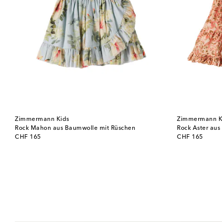
Zimmermann Kids
Zimmermann K
Rock Mahon aus Baumwolle mit Rüschen
Rock Aster au
original price
original price
CHF 165
CHF 165