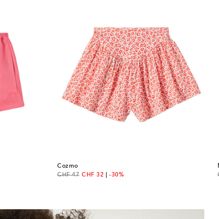
Cozmo
original price
discount price
CHF 47
CHF 32
-30%