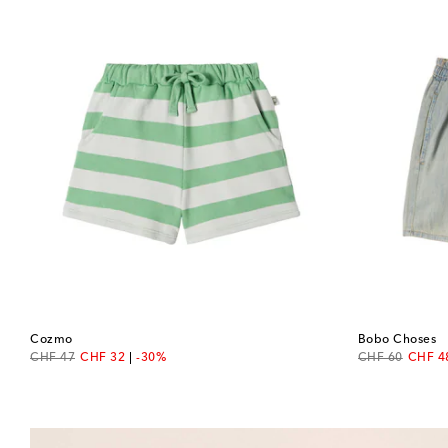
Cozmo
Bobo Choses
original price
discount price
original price
discou
CHF 47
CHF 32
-30%
CHF 60
CHF 4