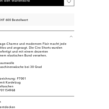
In den Warenkorb
HF 600 Bestellwert
tage-Charme und modernem Flair macht jede
tlos und angesagt. Die Ciro Shorts wurden
gefertigt und mit einem dezenten
inem elastischen Bund versehen.
Baumwolle
Maschinenwäsche bei 30 Grad
zeichnung: F7001
 mit Kordelzug
eltaschen
 P01154968
n
entdecken