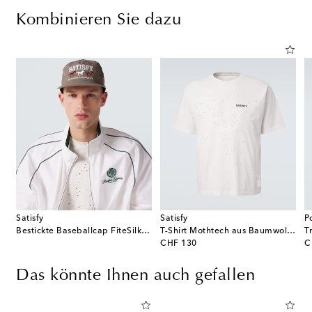
Kombinieren Sie dazu
Satisfy
Satisfy
P
Bestickte Baseballcap FiteSilk™ 5
T-Shirt Mothtech aus Baumwoll-Jersey
T
original price
or
CHF 130
C
Das könnte Ihnen auch gefallen