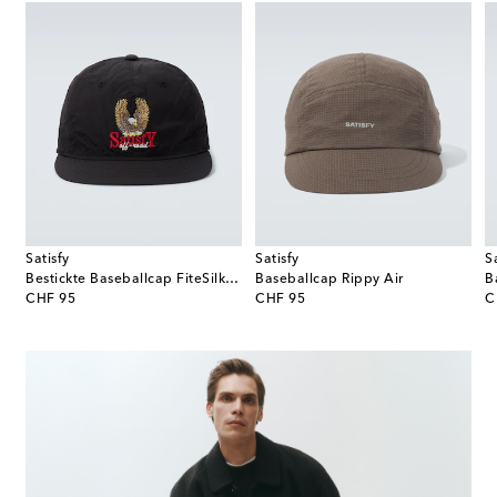
Satisfy
Satisfy
S
Bestickte Baseballcap FiteSilk™ 5
Baseballcap Rippy Air
B
original price
original price
or
CHF 95
CHF 95
C