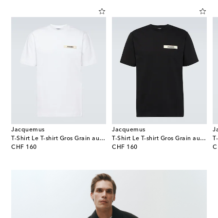
Jacquemus
Jacquemus
J
 T-Shirt aus Baumwoll-Jersey
T-Shirt Le T-shirt Gros Grain aus Baumwolle
T-Shirt Le T-shirt Gros Grain aus Baumwolle
original price
original price
or
CHF 160
CHF 160
C