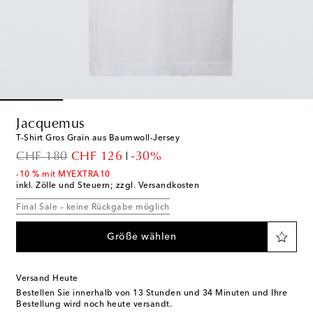
Jacquemus
T-Shirt Gros Grain aus Baumwoll-Jersey
original price
discount price
CHF 180
CHF 126
-30%
-10 % mit MYEXTRA10
inkl. Zölle und Steuern; zzgl. Versandkosten
Final Sale – keine Rückgabe möglich
Größe wählen
Versand Heute
Bestellen Sie innerhalb von
13 Stunden und 34 Minuten
und Ihre
Bestellung wird noch heute versandt.