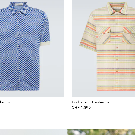
shmere
God's True Cashmere
original price
CHF 1.890