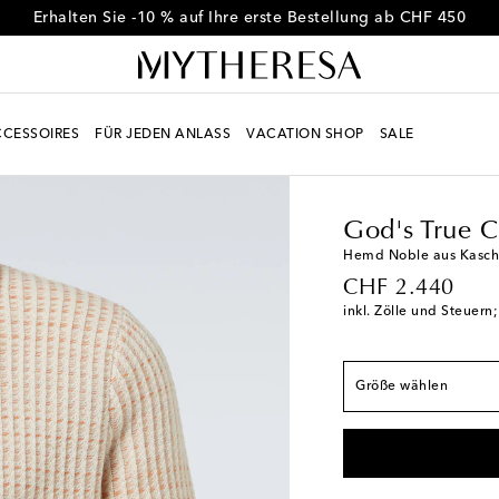
Erhalten Sie -10 % auf Ihre erste Bestellung ab CHF 450
CESSOIRES
FÜR JEDEN ANLASS
VACATION SHOP
SALE
Men
Designer
God's
God's True 
Fällt der Größe ents
Hemd Noble aus Kasch
original price
CHF 2.440
S / EU 38
Auf die W
inkl. Zölle und Steuern
M / EU 39
Geringe V
L / EU 41
Geringe V
Größe wählen
XL / EU 42
Auf die 