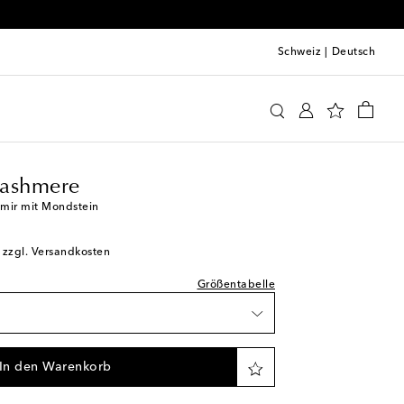
Schweiz
|
Deutsch
 True Cashmere
Kleidung
Hemden
Casual
Tops
Cashmere
prechend normal aus
mir mit Mondstein
unschliste
; zzgl. Versandkosten
erfügbarkeit
Größentabelle
erfügbarkeit
Wunschliste
In den Warenkorb