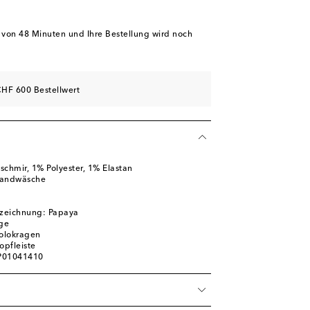
b von
48 Minuten
und Ihre Bestellung wird noch
HF 600 Bestellwert
schmir, 1% Polyester, 1% Elastan
Handwäsche
zeichnung: Papaya
ige
Polokragen
opfleiste
 P01041410