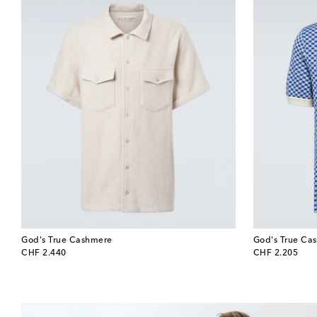
God's True Cashmere
God's True Ca
original price
original price
CHF 2.440
CHF 2.205