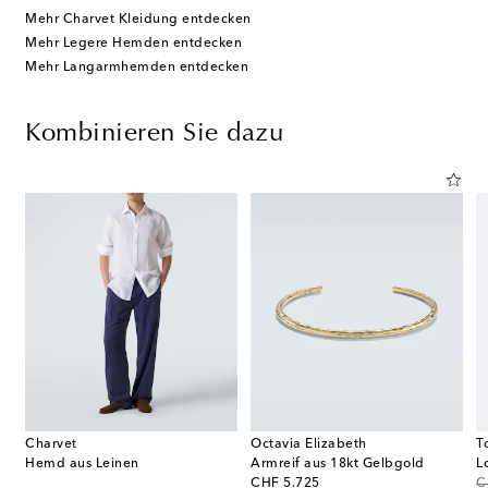
Mehr Charvet Kleidung entdecken
Mehr Legere Hemden entdecken
Mehr Langarmhemden entdecken
Kombinieren Sie dazu
Charvet
Octavia Elizabeth
T
Hemd aus Leinen
Armreif aus 18kt Gelbgold
L
original price
or
CHF 5.725
C