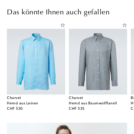
Das könnte Ihnen auch gefallen
Charvet
Charvet
B
Hemd aus Leinen
Hemd aus Baumwollflanell
H
original price
original price
or
CHF 530
CHF 535
C