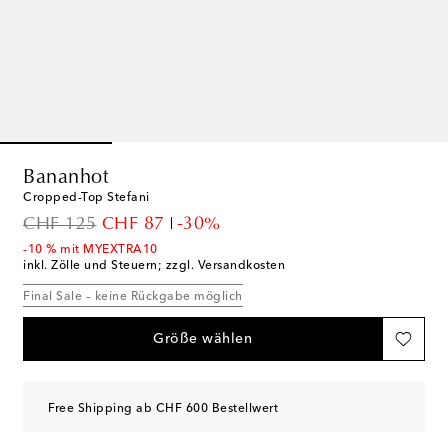
Bananhot
Cropped-Top Stefani
original price
discount price
CHF 125
CHF 87
-30%
-10 % mit MYEXTRA10
inkl. Zölle und Steuern; zzgl. Versandkosten
Final Sale – keine Rückgabe möglich
Größe wählen
Free Shipping ab CHF 600 Bestellwert