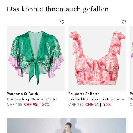
Das könnte Ihnen auch gefallen
Poupette St Barth
Poupette St Barth
P
Cropped-Top Rose aus Satin
Bedrucktes Cropped-Top Carla
B
original price
discount price
original price
discount price
or
CHF 185
CHF 92
-50%
CHF 135
CHF 94
-30%
C