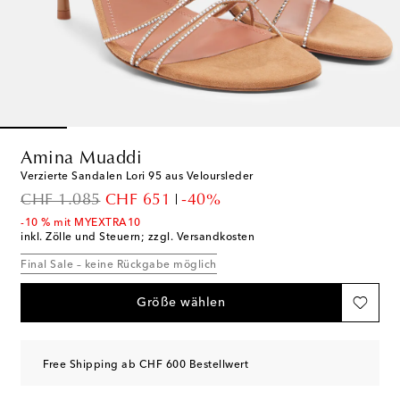
Amina Muaddi
Verzierte Sandalen Lori 95 aus Veloursleder
original price
discount price
CHF 1.085
CHF 651
-40%
-10 % mit MYEXTRA10
inkl. Zölle und Steuern; zzgl. Versandkosten
Final Sale – keine Rückgabe möglich
Größe wählen
Free Shipping ab CHF 600 Bestellwert