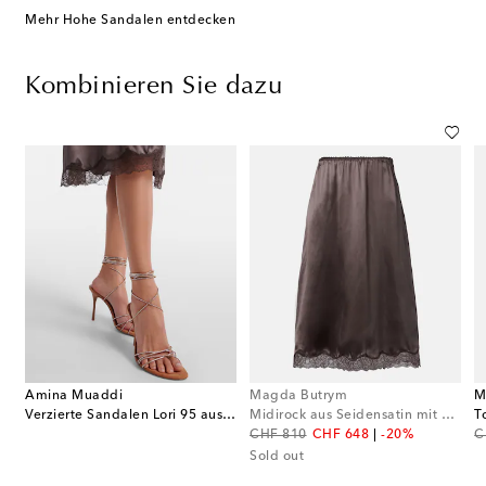
Mehr Hohe Sandalen entdecken
Kombinieren Sie dazu
Amina Muaddi
Magda Butrym
M
Verzierte Sandalen Lori 95 aus Veloursleder
Midirock aus Seidensatin mit Spitze
T
original price
discount price
or
CHF 810
CHF 648
-20%
C
Sold out