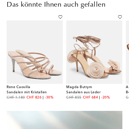
Das könnte Ihnen auch gefallen
Rene Caovilla
Magda Butrym
A
 Sundance Plateau
Sandalen mit Kristallen
Sandalen aus Leder
original price
discount price
original price
discount price
or
CHF 1.180
CHF 826
-30%
CHF 855
CHF 684
-20%
C