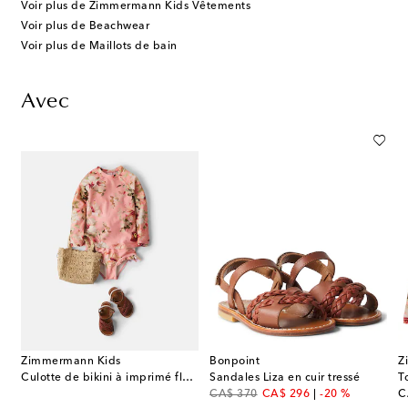
Voir plus de Zimmermann Kids Vêtements
Voir plus de Beachwear
Voir plus de Maillots de bain
Avec
Zimmermann Kids
Bonpoint
Z
Culotte de bikini à imprimé floral à volants
Sandales Liza en cuir tressé
T
original price
discount price
or
CA$ 370
CA$ 296
-20 %
C