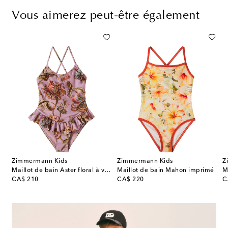
Vous aimerez peut-être également
Zimmermann Kids
Zimmermann Kids
Z
ère en lamé
Maillot de bain Aster floral à volants
Maillot de bain Mahon imprimé
original price
original price
or
CA$ 210
CA$ 220
C