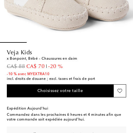
Veja Kids
x Bonpoint, Bébé – Chaussures en daim
original price
discount price
CA$ 88
CA$ 70
-20 %
-10 % avec MYEXTRA10
incl. droits de douane ; excl. taxes et frais de port
Choisissez votre taille
Expédition Aujourd'hui
Commandez dans les prochaines
6 heures et 4 minutes
afin que
votre commande soit expédiée aujourd'hui.