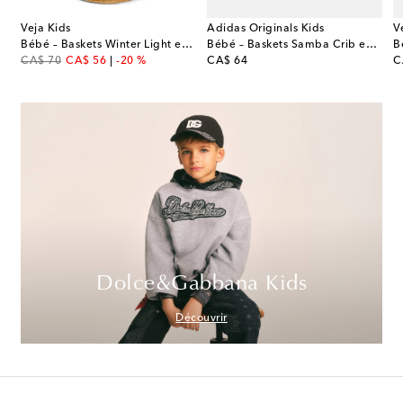
Veja Kids
Adidas Originals Kids
V
Bébé – Baskets Winter Light en daim
Bébé – Baskets Samba Crib en cuir
B
original price
discount price
original price
or
CA$ 70
CA$ 56
-20 %
CA$ 64
C
Dolce&Gabbana Kids
Découvrir