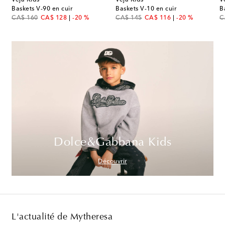
Baskets V-90 en cuir
Baskets V-10 en cuir
B
original price
discount price
original price
discount price
or
CA$ 160
CA$ 128
-20 %
CA$ 145
CA$ 116
-20 %
C
Dolce&Gabbana Kids
Découvrir
L'actualité de Mytheresa