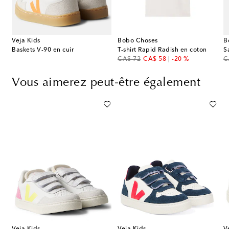
Veja Kids
Bobo Choses
B
obo Choses Pickle en coton
Baskets V-90 en cuir
T-shirt Rapid Radish en coton
original price
discount price
or
CA$ 72
CA$ 58
-20 %
C
Vous aimerez peut-être également
Veja Kids
Veja Kids
V