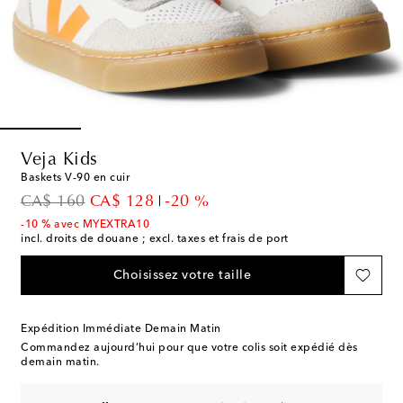
Veja Kids
Baskets V-90 en cuir
original price
discount price
CA$ 160
CA$ 128
-20 %
-10 % avec MYEXTRA10
incl. droits de douane ; excl. taxes et frais de port
Choisissez votre taille
Expédition Immédiate Demain Matin
Commandez aujourd’hui pour que votre colis soit expédié dès
demain matin.