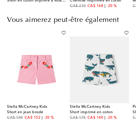
Short en coton imprimé à volants
Chemise imprimée en coton
M
original price
discount price
or
CA$ 210
CA$ 168
-20 %
C
Vous aimerez peut-être également
Stella McCartney Kids
Stella McCartney Kids
P
é
Short en jean brodé
Short imprimé en coton
S
original price
discount price
original price
discount price
or
CA$ 190
CA$ 152
-20 %
CA$ 175
CA$ 140
-20 %
C