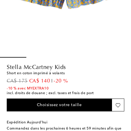
Stella McCartney Kids
Short en coton imprimé à volants
original price
discount price
CA$ 175
CA$ 140
-20 %
-10 % avec MYEXTRA10
incl. droits de douane ; excl. taxes et frais de port
Choisissez votre taille
Expédition Aujourd'hui
Commandez dans les prochaines
6 heures et 59 minutes
afin que