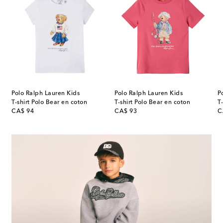
Polo Ralph Lauren Kids
Polo Ralph Lauren Kids
P
T-shirt Polo Bear en coton
T-shirt Polo Bear en coton
T
original price
original price
or
CA$ 94
CA$ 93
C