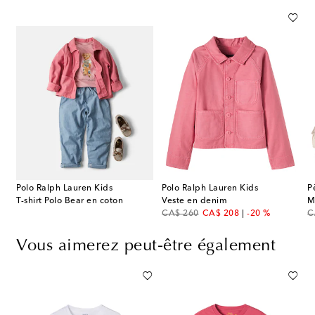
Polo Ralph Lauren Kids
Polo Ralph Lauren Kids
P
T-shirt Polo Bear en coton
Veste en denim
M
original price
discount price
or
CA$ 260
CA$ 208
-20 %
C
Vous aimerez peut-être également