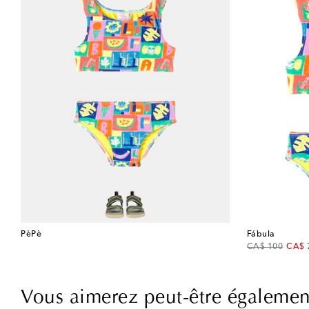
PèPè
Fábula
original price
disco
CA$ 100
CA$ 
Vous aimerez peut-être égalemen