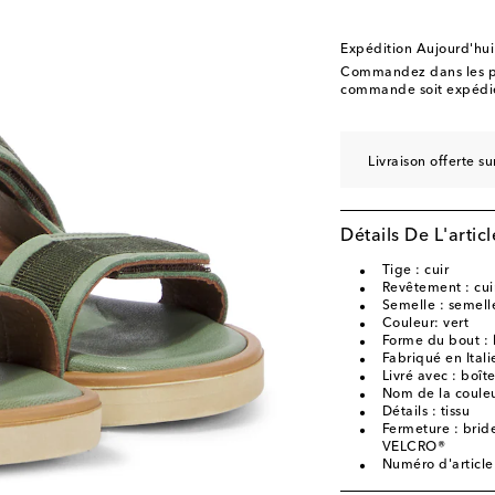
EU 30 / US 13
Stock
EU 31 / US 13.5
Ajou
Expédition Aujourd'hui
EU 32 / US 1
Ajouter
Commandez dans les p
commande soit expédié
EU 33 / US 2
Derniè
EU 34 / US 3
Stock f
Livraison offerte 
EU 35 / US 4
Stock f
EU 36 / US 5
Ajouter
Détails De L'articl
EU 37 / US 6
Ajouter
EU 38 / US 7
Ajouter
Tige : cuir
Revêtement : cui
Semelle : semelle
Couleur: vert
Forme du bout : 
Fabriqué en Itali
Livré avec : boît
Nom de la couleu
Détails : tissu
Fermeture : brid
VELCRO®
Numéro d'articl