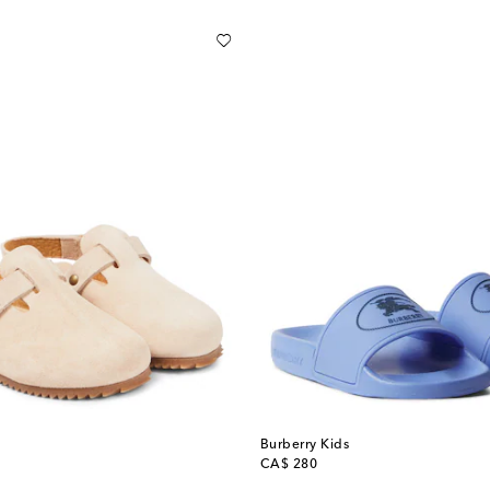
Burberry Kids
original price
CA$ 280