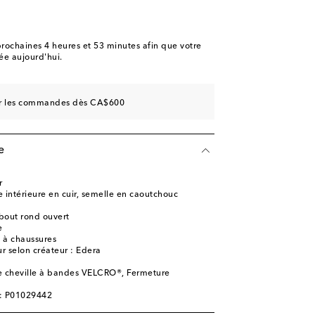
 faible
ter à la Wishlist
 à la Wishlist
rochaines
4 heures et 53 minutes
afin que votre
e aujourd'hui.
re pièce
aible
sur les commandes dès CA$600
aible
 à la Wishlist
e
 à la Wishlist
 à la Wishlist
r
 intérieure en cuir, semelle en caoutchouc
bout rond ouvert
e
e à chaussures
r selon créateur : Edera
e cheville à bandes VELCRO®, Fermeture
e: P01029442