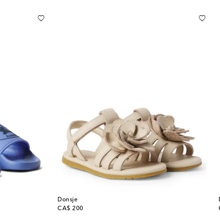
Donsje
original price
CA$ 200