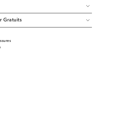
r Gratuits
ssures
s