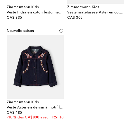
Zimmermann Kids
Zimmermann Kids
Veste Indra en coton festonnée à motif floral
Veste matelassée Aster en coton à motif cachemire
original price
original price
CA$ 335
CA$ 305
Nouvelle saison
Zimmermann Kids
Veste Aster en denim à motif floral
original price
CA$ 485
-10 % dès CA$800 avec FIRST10