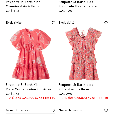
Poupette St Barth Kids
Poupette St Barth Kids
Chemise Azia à fleurs
Short Lulu floral à franges
original price
original price
CA$ 125
CA$ 125
Exclusivité
Exclusivité
Poupette St Barth Kids
Poupette St Barth Kids
Robe Cruz en coton imprimée
Robe Noemi à fleurs
original price
original price
CA$ 265
CA$ 295
-10 % dès CA$800 avec FIRST10
-10 % dès CA$800 avec FIRST10
Nouvelle saison
Nouvelle saison