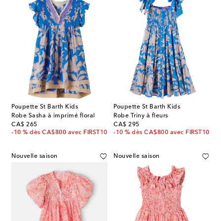
Poupette St Barth Kids
Poupette St Barth Kids
Robe Sasha à imprimé floral
Robe Triny à fleurs
original price
original price
CA$ 265
CA$ 295
-10 % dès CA$800 avec FIRST10
-10 % dès CA$800 avec FIRST10
Nouvelle saison
Nouvelle saison