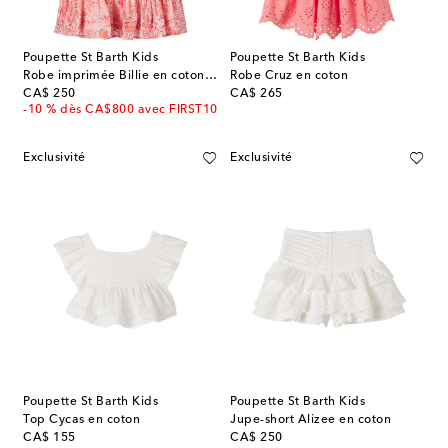
Poupette St Barth Kids
Poupette St Barth Kids
Robe imprimée Billie en coton mélangé
Robe Cruz en coton
original price
original price
CA$ 250
CA$ 265
-10 % dès CA$800 avec FIRST10
Exclusivité
Exclusivité
Poupette St Barth Kids
Poupette St Barth Kids
Top Cycas en coton
Jupe-short Alizee en coton
original price
original price
CA$ 155
CA$ 250