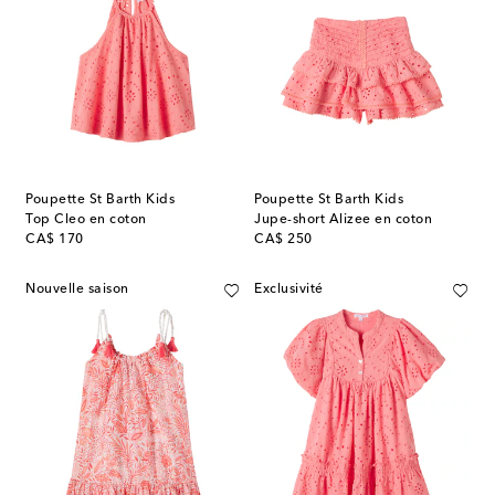
Poupette St Barth Kids
Poupette St Barth Kids
Top Cleo en coton
Jupe-short Alizee en coton
original price
original price
CA$ 170
CA$ 250
Nouvelle saison
Exclusivité