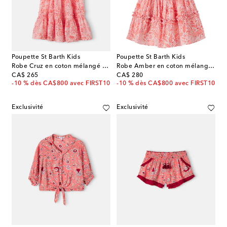
Poupette St Barth Kids
Poupette St Barth Kids
Robe Cruz en coton mélangé à imprimé floral
Robe Amber en coton mélangé à motif floral et volants
original price
original price
CA$ 265
CA$ 280
-10 % dès CA$800 avec FIRST10
-10 % dès CA$800 avec FIRST10
Exclusivité
Exclusivité