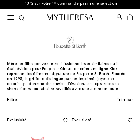
-10 % sur votre 1ʳᵉ commande parmi une sélection
Mères et filles peuvent être si fusionnelles et similaires qu’il
était évident pour Poupette Giraud de créer une ligne Kids
reprenant les éléments signature de Poupette St Barth. Fondée
en 1995, la griffe se distingue par ses imprimés joyeux et
colorés qui donnent des envies d’évasion. Les tops, robes et
shorts légers sont ainsi retravaillés avec une attention toute
particulière pour l’utilisation de matériaux faciles d’entretien et
de coupes confortables, afin de laisser vos enfants vagabonder
Filtres
Trier par
à leur aise.
Exclusivité
Exclusivité