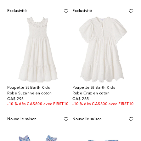
Exclusivité
Exclusivité
Poupette St Barth Kids
Poupette St Barth Kids
Robe Suzanne en coton
Robe Cruz en coton
original price
original price
CA$ 295
CA$ 265
-10 % dès CA$800 avec FIRST10
-10 % dès CA$800 avec FIRST10
Nouvelle saison
Nouvelle saison