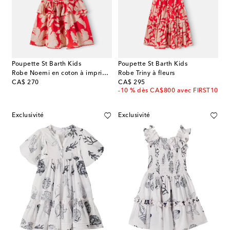
Poupette St Barth Kids
Poupette St Barth Kids
Robe Noemi en coton à imprimé floral
Robe Triny à fleurs
original price
original price
CA$ 270
CA$ 295
-10 % dès CA$800 avec FIRST10
Exclusivité
Exclusivité