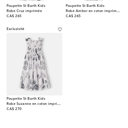
Poupette St Barth Kids
Poupette St Barth Kids
Robe Cruz imprimée
Robe Amber en coton imprimée à volants
original price
original price
CA$ 265
CA$ 265
Exclusivité
Poupette St Barth Kids
Robe Suzanne en coton imprimée à volants
original price
CA$ 270