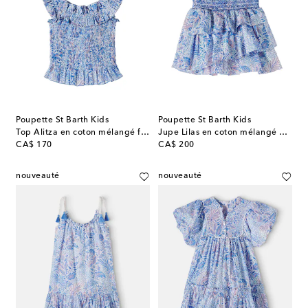
Poupette St Barth Kids
Poupette St Barth Kids
Top Alitza en coton mélangé floral smocké
Jupe Lilas en coton mélangé à imprimé floral et volants
original price
original price
CA$ 170
CA$ 200
nouveauté
nouveauté