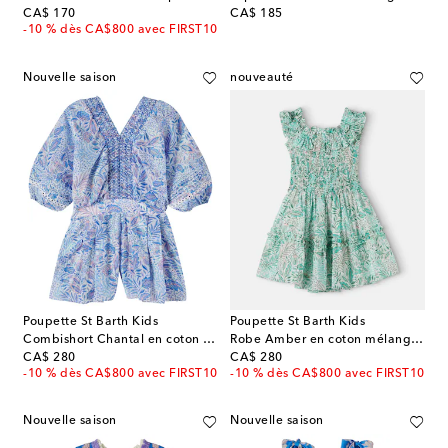
original price
original price
CA$ 170
CA$ 185
-10 % dès CA$800 avec FIRST10
Nouvelle saison
nouveauté
Poupette St Barth Kids
Poupette St Barth Kids
Combishort Chantal en coton mélangé à motif floral
Robe Amber en coton mélangé imprimée à volants
original price
original price
CA$ 280
CA$ 280
-10 % dès CA$800 avec FIRST10
-10 % dès CA$800 avec FIRST10
Nouvelle saison
Nouvelle saison