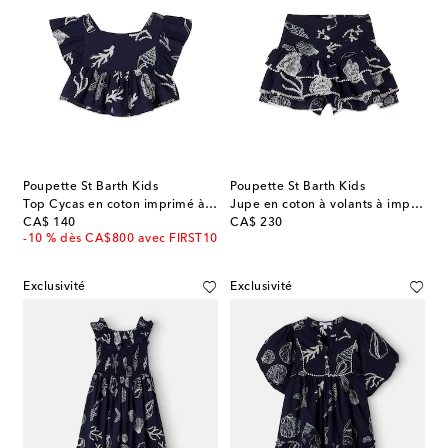
Poupette St Barth Kids
Poupette St Barth Kids
Top Cycas en coton imprimé à volants
Jupe en coton à volants à imprimé
original price
original price
CA$ 140
CA$ 230
-10 % dès CA$800 avec FIRST10
Exclusivité
Exclusivité