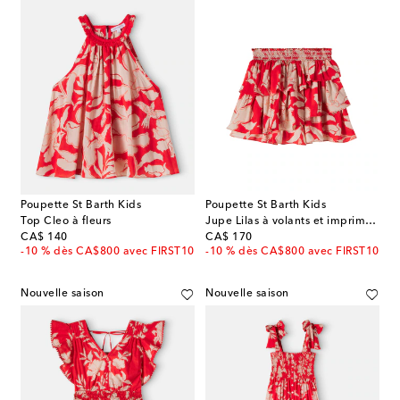
Poupette St Barth Kids
Poupette St Barth Kids
Top Cleo à fleurs
Jupe Lilas à volants et imprimé floral
original price
original price
CA$ 140
CA$ 170
-10 % dès CA$800 avec FIRST10
-10 % dès CA$800 avec FIRST10
Nouvelle saison
Nouvelle saison