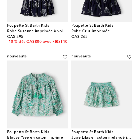
Poupette St Barth Kids
Poupette St Barth Kids
Robe Suzanne imprimée à volants
Robe Cruz imprimée
original price
original price
CA$ 295
CA$ 265
-10 % dès CA$800 avec FIRST10
nouveauté
nouveauté
Poupette St Barth Kids
Poupette St Barth Kids
Blouse Ysee en coton imprimé
Jupe Lilas en coton mélangé imprimée à volants