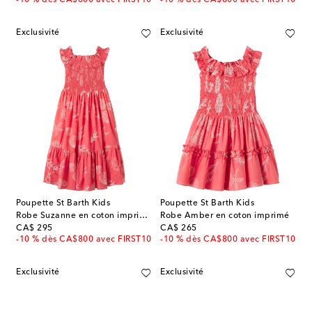
Exclusivité
Exclusivité
Poupette St Barth Kids
Poupette St Barth Kids
Robe Suzanne en coton imprimée à volants
Robe Amber en coton imprimé
original price
original price
CA$ 295
CA$ 265
-10 % dès CA$800 avec FIRST10
-10 % dès CA$800 avec FIRST10
Exclusivité
Exclusivité