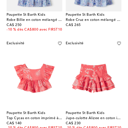
Poupette St Barth Kids
Poupette St Barth Kids
Robe Billie en coton mélangé à fleurs
Robe Cruz en coton mélangé à imprimé floral
original price
original price
CA$ 250
CA$ 265
-10 % dès CA$800 avec FIRST10
Exclusivité
Exclusivité
Poupette St Barth Kids
Poupette St Barth Kids
Top Cycas en coton imprimé à volants
Jupe-culotte Alizee en coton imprimée
original price
original price
CA$ 140
CA$ 230
-10 % dès CA$800 avec FIRST10
-10 % dès CA$800 avec FIRST10