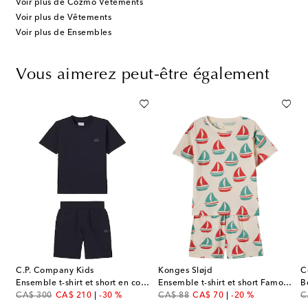
Voir plus de Cozmo Vêtements
Voir plus de Vêtements
Voir plus de Ensembles
Vous aimerez peut-être également
C.P. Company Kids
Konges Sløjd
C
ort Joy and Jud en coton
Ensemble t-shirt et short en coton à logo
Ensemble t-shirt et short Famo en coton
original price
discount price
original price
discount price
or
CA$ 300
CA$ 210
-30 %
CA$ 88
CA$ 70
-20 %
C