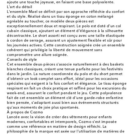
ajoute une touche joyeuse, en faisant une base polyvalente.
L'art du détail
L'ensemble Mael se définit par son approche réfléchie du confort
et du style. Réalisé dans un tissu éponge en coton mélangé
agréable au toucher, ce modèle deux-pièces est
exceptionnellement doux et respirant. Le polo est doté d'un col
cubain classique, ajoutant un élément d'élégance à la silhouette
décontractée. Le short assorti est conçu avec une taille élastiquée
à cordon de serrage, assurant un ajustement flexible et sûr pour
les journées actives. Cette construction soignée crée un ensemble
cohérent qui privilégie la liberté de mouvement sans
compromettre une allure soignée.
Conseils de style
Cet ensemble deux-pièces s'associe naturellement à des baskets
blanches classiques, créant une tenue parfaite pour les festivités
dans le jardin. La nature coordonnée du polo et du short permet
d'obtenir un look complet sans effort, idéal pour les occasions
spéciales qui exigent à la fois confort et élégance. Le tissu éponge
respirant en fait un choix pratique et raffiné pour les excursions du
week-end, assurant le confort pendant le jeu. Cette polyvalence
fait de cet ensemble un élément clé d'une garde-robe enfantine
bien pensée, s'adaptant aussi bien aux événements structurés
qu'aux moments de joie plus spontanés.
À propos de Cozmo
Lancée avec la vision de créer des vêtements pour enfants
modernes, confortables et intemporels, Cozmo s'est imposée
comme une référence en matière de design réfléchi. La
philosophie de la marque est axée sur l'utilisation de matières de