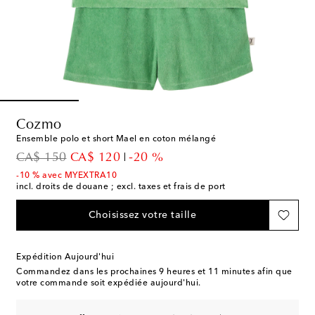
Cozmo
Ensemble polo et short Mael en coton mélangé
original price
discount price
CA$ 150
CA$ 120
-20 %
-10 % avec MYEXTRA10
incl. droits de douane ; excl. taxes et frais de port
Choisissez votre taille
Expédition Aujourd'hui
Commandez dans les prochaines
9 heures et 11 minutes
afin que
votre commande soit expédiée aujourd'hui.