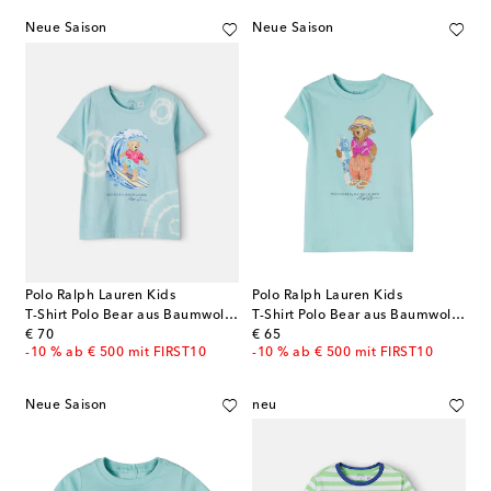
Neue Saison
Neue Saison
Polo Ralph Lauren Kids
Polo Ralph Lauren Kids
T-Shirt Polo Bear aus Baumwoll-Jersey
T-Shirt Polo Bear aus Baumwoll-Jersey
original price
original price
€ 70
€ 65
-10 % ab € 500 mit FIRST10
-10 % ab € 500 mit FIRST10
Neue Saison
neu