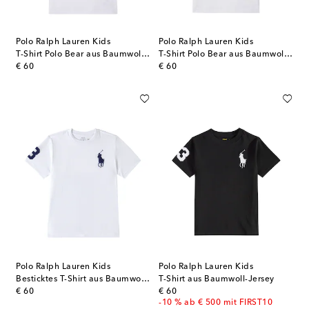
Polo Ralph Lauren Kids
Polo Ralph Lauren Kids
T-Shirt Polo Bear aus Baumwoll-Jersey
T-Shirt Polo Bear aus Baumwoll-Jersey
original price
original price
€ 60
€ 60
Polo Ralph Lauren Kids
Polo Ralph Lauren Kids
Besticktes T-Shirt aus Baumwolljersey
T-Shirt aus Baumwoll-Jersey
original price
original price
€ 60
€ 60
-10 % ab € 500 mit FIRST10