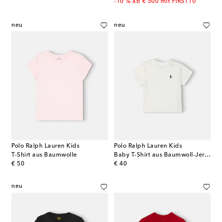
-10 % ab € 500 mit FIRST10
neu
neu
Polo Ralph Lauren Kids
Polo Ralph Lauren Kids
T-Shirt aus Baumwolle
Baby T-Shirt aus Baumwoll-Jersey
original price
original price
€ 50
€ 40
neu