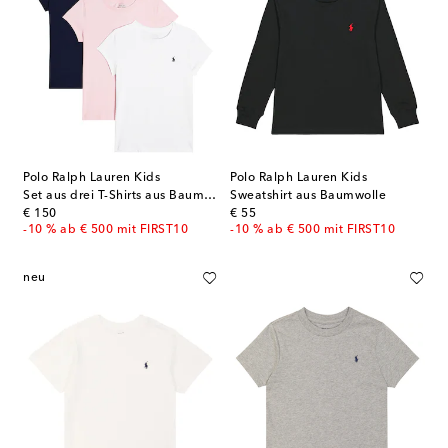
Polo Ralph Lauren Kids
Polo Ralph Lauren Kids
Set aus drei T-Shirts aus Baumwoll-Jersey
Sweatshirt aus Baumwolle
original price
original price
€ 150
€ 55
-10 % ab € 500 mit FIRST10
-10 % ab € 500 mit FIRST10
neu