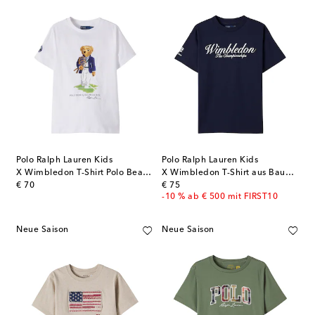
Polo Ralph Lauren Kids
Polo Ralph Lauren Kids
X Wimbledon T-Shirt Polo Bear aus Baumwolle
X Wimbledon T-Shirt aus Baumwoll-Jersey
original price
original price
€ 70
€ 75
-10 % ab € 500 mit FIRST10
Neue Saison
Neue Saison