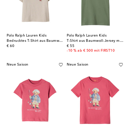
Polo Ralph Lauren Kids
Polo Ralph Lauren Kids
Bedrucktes T-Shirt aus Baumwoll-Jersey
T-Shirt aus Baumwoll-Jersey mit Logo
original price
original price
€ 60
€ 55
-10 % ab € 500 mit FIRST10
Neue Saison
Neue Saison