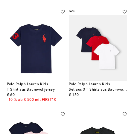
neu
Polo Ralph Lauren Kids
Polo Ralph Lauren Kids
T-Shirt aus Baumwolljersey
Set aus 3 T-Shirts aus Baumwoll-Jersey
original price
original price
€ 60
€ 150
-10 % ab € 500 mit FIRST10