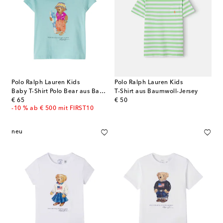
Polo Ralph Lauren Kids
Polo Ralph Lauren Kids
Baby T-Shirt Polo Bear aus Baumwoll-Jersey
T-Shirt aus Baumwoll-Jersey
original price
original price
€ 65
€ 50
-10 % ab € 500 mit FIRST10
neu