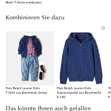
Mehr T-Shirts entdecken
Kombinieren Sie dazu
Polo Ralph Lauren Kids
Polo Ralph Lauren Kids
P
T-Shirt aus Baumwoll-Jersey
Kapuzenjacke aus Baumwolle
H
original price
or
€ 140
€
Das könnte Ihnen auch gefallen