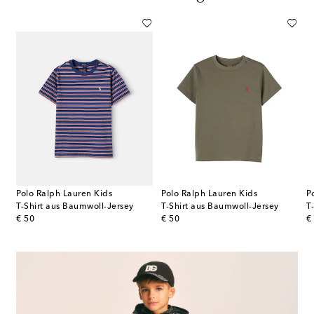
Polo Ralph Lauren Kids
Polo Ralph Lauren Kids
P
T-Shirt aus Baumwoll-Jersey
T-Shirt aus Baumwoll-Jersey
original price
original price
or
€ 50
€ 50
€