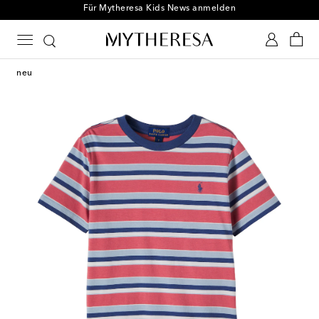
Für Mytheresa Kids News anmelden
neu