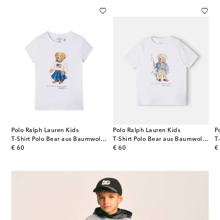
Polo Ralph Lauren Kids
Polo Ralph Lauren Kids
P
Baumwoll-Jersey
T-Shirt Polo Bear aus Baumwoll-Jersey
T-Shirt Polo Bear aus Baumwoll-Jersey
original price
original price
or
€ 60
€ 60
€