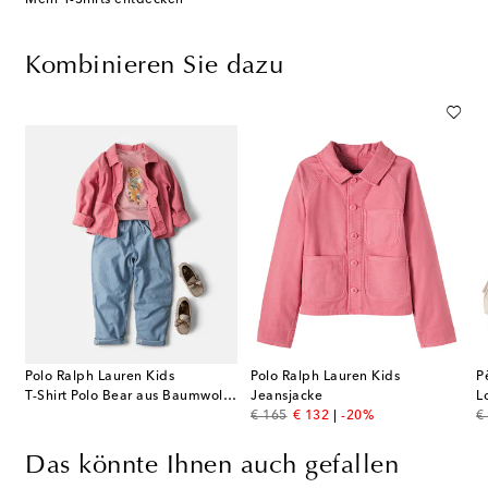
Kombinieren Sie dazu
Polo Ralph Lauren Kids
Polo Ralph Lauren Kids
P
T-Shirt Polo Bear aus Baumwoll-Jersey
Jeansjacke
L
original price
discount price
or
€ 165
€ 132
-20%
€
Das könnte Ihnen auch gefallen