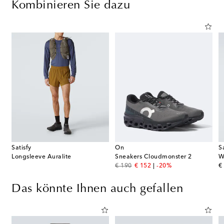
Kombinieren Sie dazu
Satisfy
On
S
Longsleeve Auralite
Sneakers Cloudmonster 2
W
original price
discount price
or
€ 190
€ 152
-20%
€
Das könnte Ihnen auch gefallen