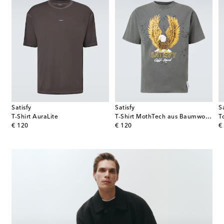
Satisfy
Satisfy
S
T-Shirt AuraLite
T-Shirt MothTech aus Baumwoll-Jersey
T
original price
original price
or
€ 120
€ 120
€