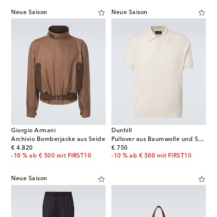
Neue Saison
Neue Saison
Giorgio Armani
Dunhill
Archivio Bomberjacke aus Seide
Pullover aus Baumwolle und Seide
original price
original price
€ 4.820
€ 750
-10 % ab € 500 mit FIRST10
-10 % ab € 500 mit FIRST10
Neue Saison