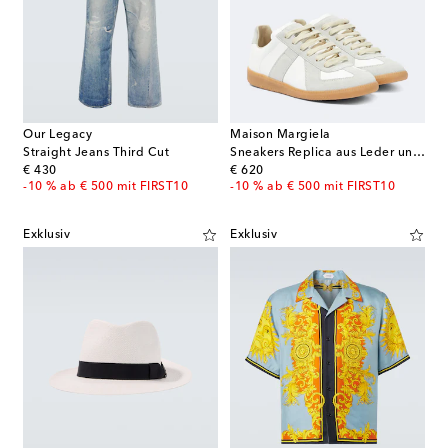
Our Legacy
Maison Margiela
Straight Jeans Third Cut
Sneakers Replica aus Leder und Veloursleder
original price
original price
€ 430
€ 620
-10 % ab € 500 mit FIRST10
-10 % ab € 500 mit FIRST10
Exklusiv
Exklusiv