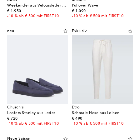
Kiton
Missoni
Weekender aus Veloursleder mit Leder
Pullover Wave
original price
original price
€ 1.950
€ 1.090
-10 % ab € 500 mit FIRST10
-10 % ab € 500 mit FIRST10
neu
Exklusiv
Church's
Etro
Loafers Stanley aus Leder
Schmale Hose aus Leinen
original price
original price
€ 720
€ 490
-10 % ab € 500 mit FIRST10
-10 % ab € 500 mit FIRST10
Neue Saison