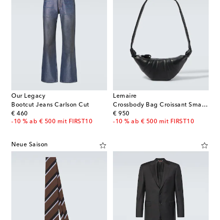
Our Legacy
Lemaire
Bootcut Jeans Carlson Cut
Crossbody Bag Croissant Small aus Leder
original price
original price
€ 460
€ 950
-10 % ab € 500 mit FIRST10
-10 % ab € 500 mit FIRST10
Neue Saison