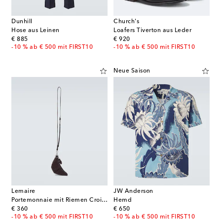
Dunhill
Church's
Hose aus Leinen
Loafers Tiverton aus Leder
original price
original price
€ 885
€ 920
-10 % ab € 500 mit FIRST10
-10 % ab € 500 mit FIRST10
Neue Saison
Lemaire
JW Anderson
Portemonnaie mit Riemen Croissant
Hemd
original price
original price
€ 360
€ 650
-10 % ab € 500 mit FIRST10
-10 % ab € 500 mit FIRST10