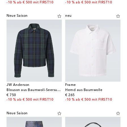
-10 % ab € 500 mit FIRST10
-10 % ab € 500 mit FIRST10
Neue Saison
neu
JW Anderson
Frame
Blouson aus Baumwoll-Seersucker
Hemd aus Baumwolle
original price
original price
€ 750
€ 265
-10 % ab € 500 mit FIRST10
-10 % ab € 500 mit FIRST10
Neue Saison