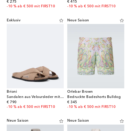
original price
original price
€ 275
€ 415
-10 % ab € 500 mit FIRST10
-10 % ab € 500 mit FIRST10
Exklusiv
Neue Saison
Brioni
Orlebar Brown
Sandalen aus Veloursleder mit Leder
Bedruckte Badeshorts Bulldog
original price
original price
€ 790
€ 345
-10 % ab € 500 mit FIRST10
-10 % ab € 500 mit FIRST10
Neue Saison
Neue Saison