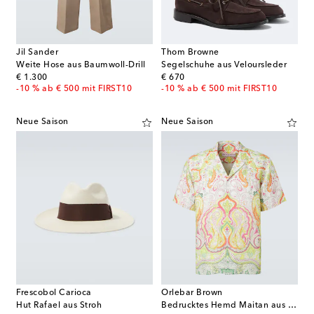
Jil Sander
Thom Browne
Weite Hose aus Baumwoll-Drill
Segelschuhe aus Veloursleder
original price
original price
€ 1.300
€ 670
-10 % ab € 500 mit FIRST10
-10 % ab € 500 mit FIRST10
Neue Saison
Neue Saison
Frescobol Carioca
Orlebar Brown
Hut Rafael aus Stroh
Bedrucktes Hemd Maitan aus Leinen