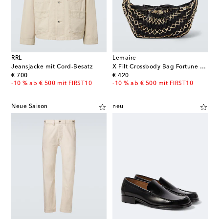
RRL
Lemaire
Jeansjacke mit Cord-Besatz
X Filt Crossbody Bag Fortune Croissant
original price
original price
€ 700
€ 420
-10 % ab € 500 mit FIRST10
-10 % ab € 500 mit FIRST10
Neue Saison
neu