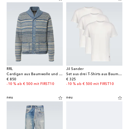
RRL
Jil Sander
Cardigan aus Baumwolle und Leinen
Set aus drei T-Shirts aus Baumwolle
original price
original price
€ 850
€ 325
-10 % ab € 500 mit FIRST10
-10 % ab € 500 mit FIRST10
neu
neu