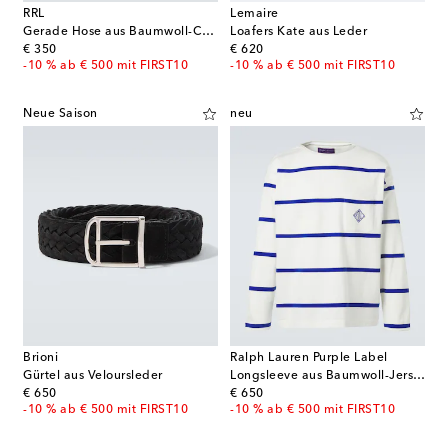
RRL
Lemaire
Gerade Hose aus Baumwoll-Canvas
Loafers Kate aus Leder
original price
original price
€ 350
€ 620
-10 % ab € 500 mit FIRST10
-10 % ab € 500 mit FIRST10
Neue Saison
neu
Brioni
Ralph Lauren Purple Label
Gürtel aus Veloursleder
Longsleeve aus Baumwoll-Jersey
original price
original price
€ 650
€ 650
-10 % ab € 500 mit FIRST10
-10 % ab € 500 mit FIRST10