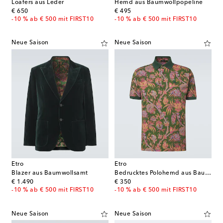
Loafers aus Leder
Hemd aus Baumwollpopeline
original price
original price
€ 650
€ 495
-10 % ab € 500 mit FIRST10
-10 % ab € 500 mit FIRST10
Neue Saison
Neue Saison
Etro
Etro
Blazer aus Baumwollsamt
Bedrucktes Polohemd aus Baumwoll-Piqué
original price
original price
€ 1.490
€ 350
-10 % ab € 500 mit FIRST10
-10 % ab € 500 mit FIRST10
Neue Saison
Neue Saison