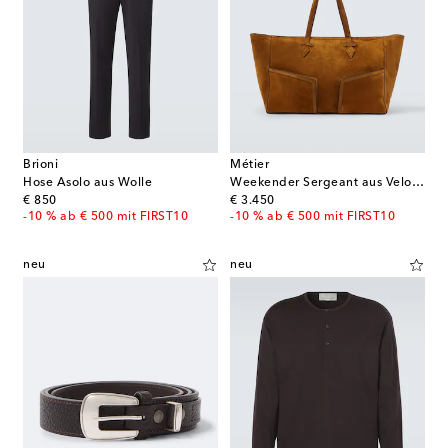
Brioni
Métier
Hose Asolo aus Wolle
Weekender Sergeant aus Veloursleder
original price
original price
€ 850
€ 3.450
-10 % ab € 500 mit FIRST10
-10 % ab € 500 mit FIRST10
neu
neu