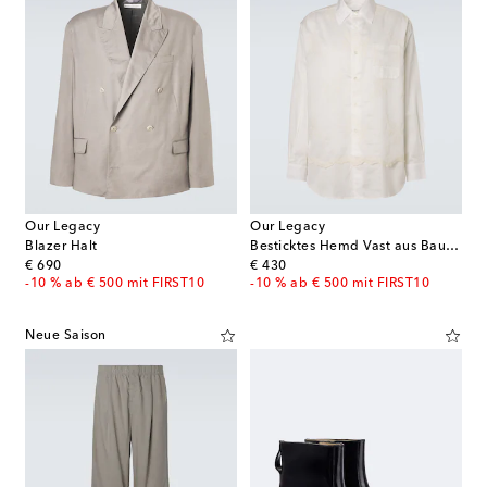
Our Legacy
Our Legacy
Blazer Halt
Besticktes Hemd Vast aus Baumwollpopeline
original price
original price
€ 690
€ 430
-10 % ab € 500 mit FIRST10
-10 % ab € 500 mit FIRST10
Neue Saison