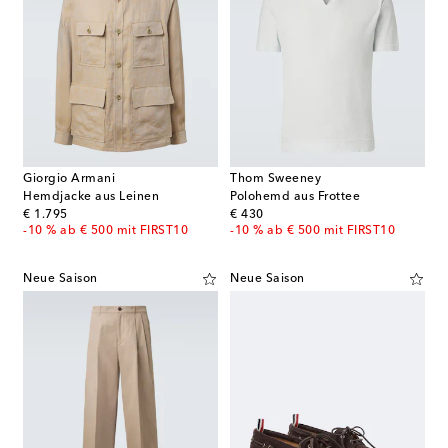
Giorgio Armani
Thom Sweeney
Hemdjacke aus Leinen
Polohemd aus Frottee
original price
original price
€ 1.795
€ 430
-10 % ab € 500 mit FIRST10
-10 % ab € 500 mit FIRST10
Neue Saison
Neue Saison