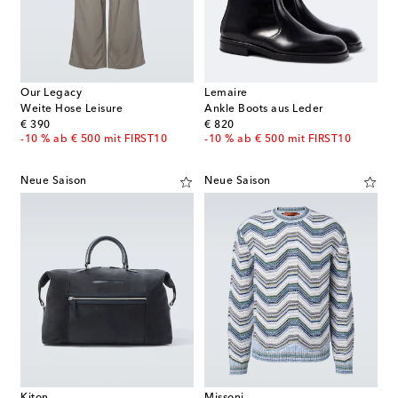
Our Legacy
Lemaire
Weite Hose Leisure
Ankle Boots aus Leder
original price
original price
€ 390
€ 820
-10 % ab € 500 mit FIRST10
-10 % ab € 500 mit FIRST10
Neue Saison
Neue Saison