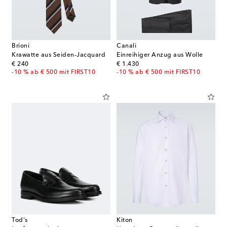
Brioni
Canali
Krawatte aus Seiden-Jacquard
Einreihiger Anzug aus Wolle
original price
original price
€ 240
€ 1.430
-10 % ab € 500 mit FIRST10
-10 % ab € 500 mit FIRST10
Tod's
Kiton