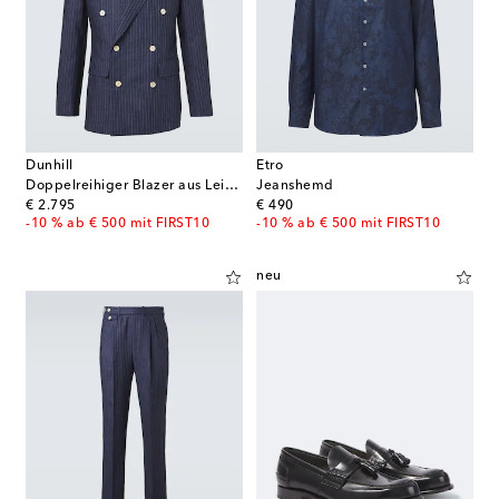
Dunhill
Etro
Doppelreihiger Blazer aus Leinen
Jeanshemd
original price
original price
€ 2.795
€ 490
-10 % ab € 500 mit FIRST10
-10 % ab € 500 mit FIRST10
neu