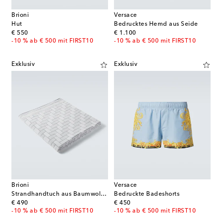
Brioni
Versace
Hut
Bedrucktes Hemd aus Seide
original price
original price
€ 550
€ 1.100
-10 % ab € 500 mit FIRST10
-10 % ab € 500 mit FIRST10
Exklusiv
Exklusiv
Brioni
Versace
Strandhandtuch aus Baumwollfrottee
Bedruckte Badeshorts
original price
original price
€ 490
€ 450
-10 % ab € 500 mit FIRST10
-10 % ab € 500 mit FIRST10