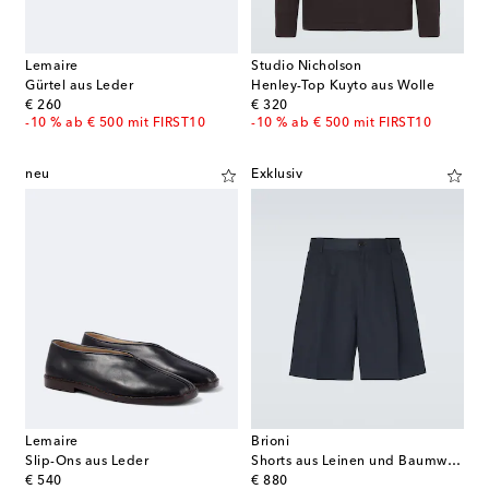
Lemaire
Studio Nicholson
Gürtel aus Leder
Henley-Top Kuyto aus Wolle
original price
original price
€ 260
€ 320
-10 % ab € 500 mit FIRST10
-10 % ab € 500 mit FIRST10
neu
Exklusiv
Lemaire
Brioni
Slip-Ons aus Leder
Shorts aus Leinen und Baumwolle
original price
original price
€ 540
€ 880