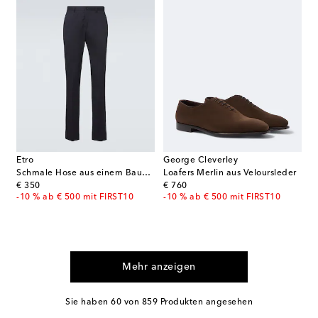
Etro
George Cleverley
Schmale Hose aus einem Baumwollgemisch
Loafers Merlin aus Veloursleder
original price
original price
€ 350
€ 760
-10 % ab € 500 mit FIRST10
-10 % ab € 500 mit FIRST10
Mehr anzeigen
Sie haben 60 von 859 Produkten angesehen