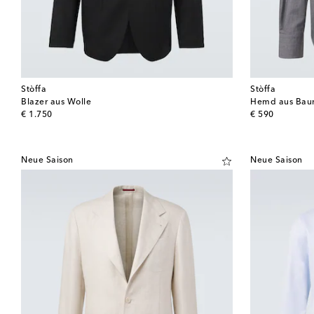
Stòffa
Stòffa
Blazer aus Wolle
Hemd aus Bau
original price
original price
€ 1.750
€ 590
Neue Saison
Neue Saison