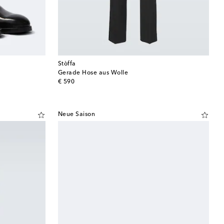
Stòffa
Gerade Hose aus Wolle
original price
€ 590
Neue Saison