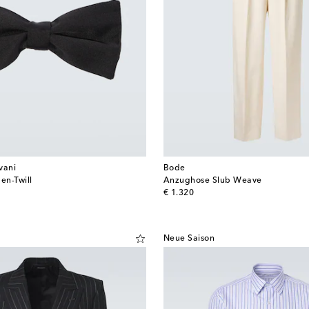
vani
Bode
en-Twill
Anzughose Slub Weave
original price
€ 1.320
Neue Saison