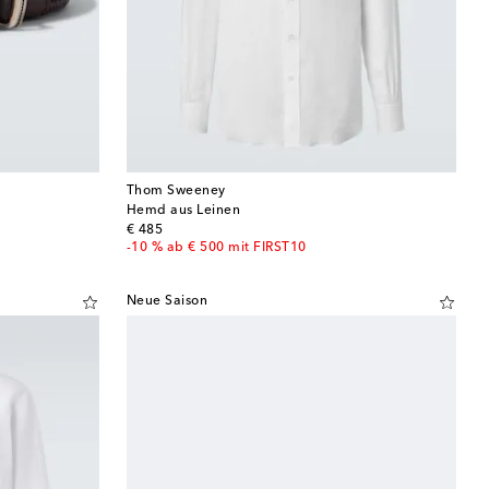
Thom Sweeney
Hemd aus Leinen
original price
€ 485
-10 % ab € 500 mit FIRST10
Neue Saison