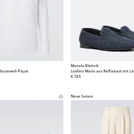
Manolo Blahnik
Baumwoll-Piqué
Loafers Mario aus Raffiabast mit L
original price
€ 765
Neue Saison