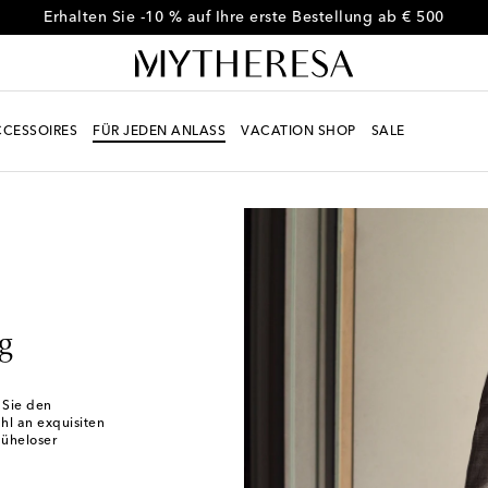
Erhalten Sie -10 % auf Ihre erste Bestellung ab € 500
CESSOIRES
FÜR JEDEN ANLASS
VACATION SHOP
SALE
g
n Sie den
hl an exquisiten
müheloser