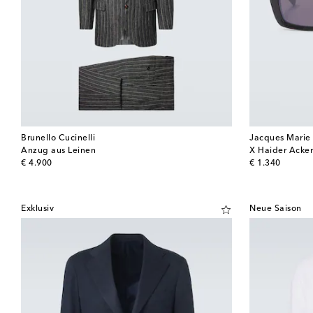
Brunello Cucinelli
Jacques Mari
Anzug aus Leinen
original price
original price
€ 4.900
€ 1.340
Exklusiv
Neue Saison