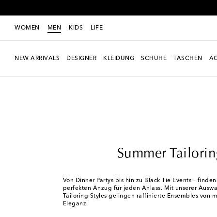
WOMEN
MEN
KIDS
LIFE
NEW ARRIVALS
DESIGNER
KLEIDUNG
SCHUHE
TASCHEN
AC
Men
Edits
The Tailoring Edit
Summer Tailorin
Von Dinner Partys bis hin zu Black Tie Events – finde
perfekten Anzug für jeden Anlass. Mit unserer Auswa
Tailoring Styles gelingen raffinierte Ensembles von 
Eleganz.