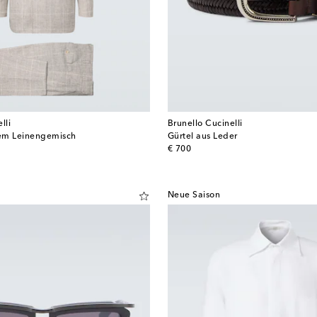
lli
Brunello Cucinelli
em Leinengemisch
Gürtel aus Leder
original price
€ 700
Neue Saison