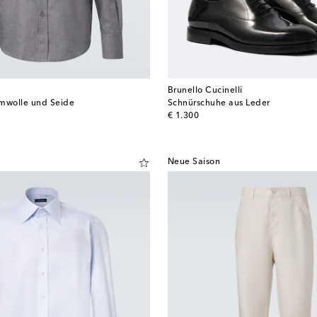
Brunello Cucinelli
mwolle und Seide
Schnürschuhe aus Leder
original price
€ 1.300
Neue Saison