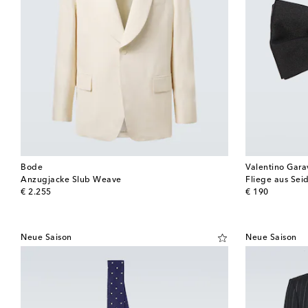
Bode
Valentino Gara
Anzugjacke Slub Weave
Fliege aus Seid
original price
original price
€ 2.255
€ 190
Neue Saison
Neue Saison