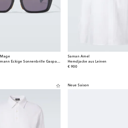
e Mage
Saman Amel
X Haider Ackermann Eckige Sonnenbrille Gaspard
Hemdjacke aus Leinen
original price
€ 900
Neue Saison