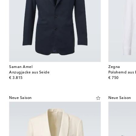
Saman Amel
Zegna
Anzugjacke aus Seide
Polohemd aus 
original price
original price
€ 3.815
€ 750
Neue Saison
Neue Saison