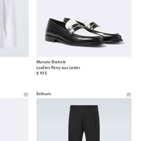
Manolo Blahnik
Loafers Perry aus Leder
original price
€ 915
Exklusiv