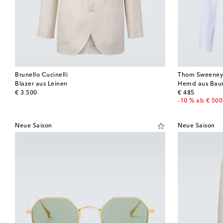
Brunello Cucinelli
Thom Sweene
Blazer aus Leinen
Hemd aus Bau
original price
original price
€ 3.500
€ 485
-10 % ab € 500
Neue Saison
Neue Saison