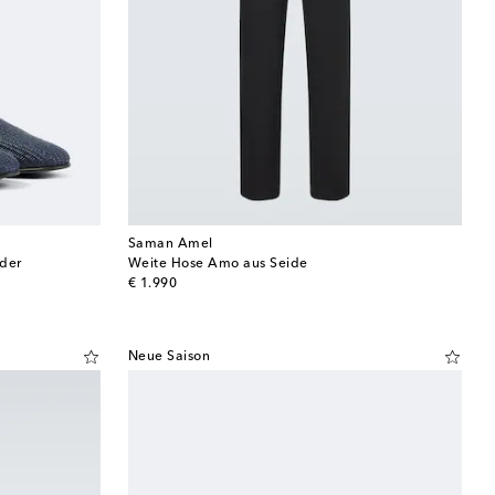
Saman Amel
eder
Weite Hose Amo aus Seide
original price
€ 1.990
Neue Saison