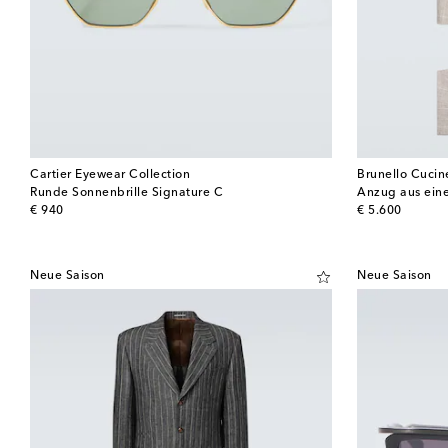
Cartier Eyewear Collection
Brunello Cucine
Runde Sonnenbrille Signature C
Anzug aus ein
original price
original price
€ 940
€ 5.600
Neue Saison
Neue Saison