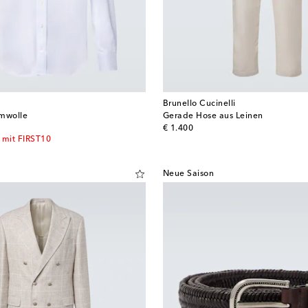
y
Brunello Cucinelli
mwolle
Gerade Hose aus Leinen
original price
€ 1.400
 mit FIRST10
Neue Saison