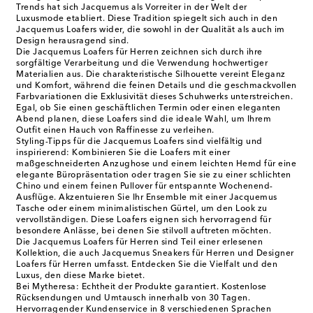
Trends hat sich Jacquemus als Vorreiter in der Welt der
Luxusmode etabliert. Diese Tradition spiegelt sich auch in den
Jacquemus Loafers wider, die sowohl in der Qualität als auch im
Design herausragend sind.
Die Jacquemus Loafers für Herren zeichnen sich durch ihre
sorgfältige Verarbeitung und die Verwendung hochwertiger
Materialien aus. Die charakteristische Silhouette vereint Eleganz
und Komfort, während die feinen Details und die geschmackvollen
Farbvariationen die Exklusivität dieses Schuhwerks unterstreichen.
Egal, ob Sie einen geschäftlichen Termin oder einen eleganten
Abend planen, diese Loafers sind die ideale Wahl, um Ihrem
Outfit einen Hauch von Raffinesse zu verleihen.
Styling-Tipps für die Jacquemus Loafers sind vielfältig und
inspirierend: Kombinieren Sie die Loafers mit einer
maßgeschneiderten Anzughose und einem leichten Hemd für eine
elegante Büropräsentation oder tragen Sie sie zu einer schlichten
Chino und einem feinen Pullover für entspannte Wochenend-
Ausflüge. Akzentuieren Sie Ihr Ensemble mit einer Jacquemus
Tasche oder einem minimalistischen Gürtel, um den Look zu
vervollständigen. Diese Loafers eignen sich hervorragend für
besondere Anlässe, bei denen Sie stilvoll auftreten möchten.
Die Jacquemus Loafers für Herren sind Teil einer erlesenen
Kollektion, die auch Jacquemus Sneakers für Herren und Designer
Loafers für Herren umfasst. Entdecken Sie die Vielfalt und den
Luxus, den diese Marke bietet.
Bei Mytheresa: Echtheit der Produkte garantiert. Kostenlose
Rücksendungen und Umtausch innerhalb von 30 Tagen.
Hervorragender Kundenservice in 8 verschiedenen Sprachen