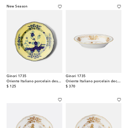
New Season
Ginori 1735
Ginori 1735
Oriente Italiano porcelain dessert plate
Oriente Italiano porcelain decorative tray
original price
original price
$ 125
$ 370