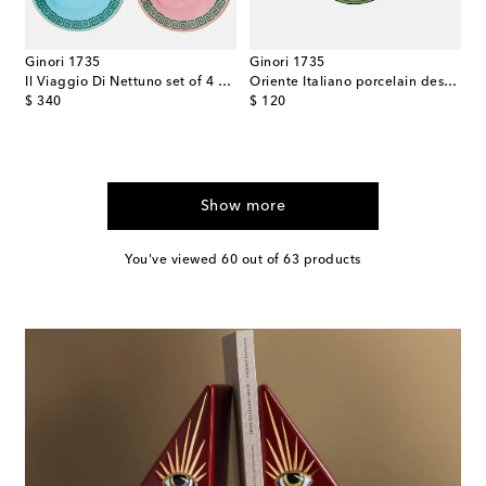
Ginori 1735
Ginori 1735
Il Viaggio Di Nettuno set of 4 bread plates by Luke Edward Hall
Oriente Italiano porcelain dessert plate
original price
original price
$ 340
$ 120
Show more
You've viewed 60 out of 63 products