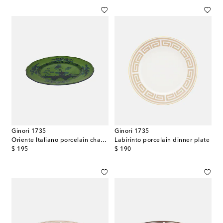
Ginori 1735
Ginori 1735
Oriente Italiano porcelain charger plate
Labirinto porcelain dinner plate
original price
original price
$ 195
$ 190