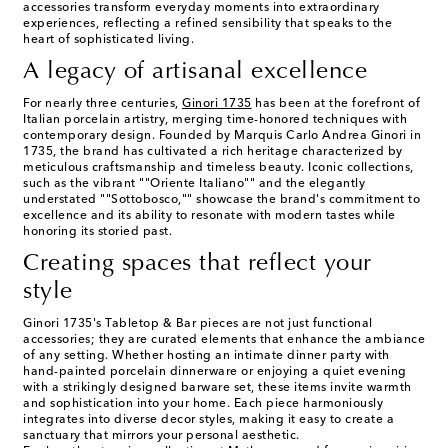
accessories transform everyday moments into extraordinary
experiences, reflecting a refined sensibility that speaks to the
heart of sophisticated living.
A legacy of artisanal excellence
For nearly three centuries,
Ginori 1735
has been at the forefront of
Italian porcelain artistry, merging time-honored techniques with
contemporary design. Founded by Marquis Carlo Andrea Ginori in
1735, the brand has cultivated a rich heritage characterized by
meticulous craftsmanship and timeless beauty. Iconic collections,
such as the vibrant ""Oriente Italiano"" and the elegantly
understated ""Sottobosco,"" showcase the brand's commitment to
excellence and its ability to resonate with modern tastes while
honoring its storied past.
Creating spaces that reflect your
style
Ginori 1735's Tabletop & Bar pieces are not just functional
accessories; they are curated elements that enhance the ambiance
of any setting. Whether hosting an intimate dinner party with
hand-painted porcelain dinnerware or enjoying a quiet evening
with a strikingly designed barware set, these items invite warmth
and sophistication into your home. Each piece harmoniously
integrates into diverse decor styles, making it easy to create a
sanctuary that mirrors your personal aesthetic.