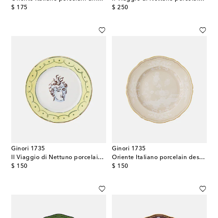
original price
original price
$ 175
$ 250
Ginori 1735
Ginori 1735
Il Viaggio di Nettuno porcelain dinner plate
Oriente Italiano porcelain dessert plate
original price
original price
$ 150
$ 150