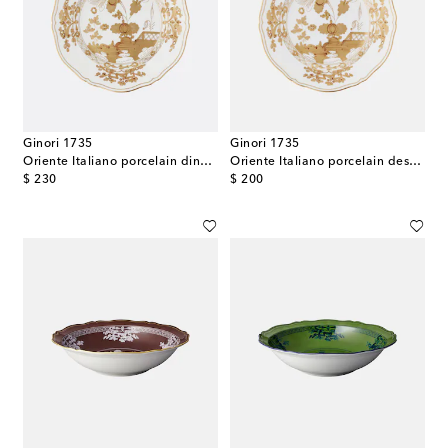
Ginori 1735
Ginori 1735
Oriente Italiano porcelain dinner plate
Oriente Italiano porcelain dessert plate
original price
original price
$ 230
$ 200