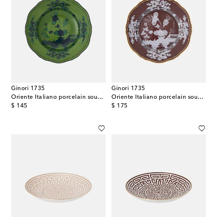
Ginori 1735
Ginori 1735
Oriente Italiano porcelain soup plate
Oriente Italiano porcelain soup plate
original price
original price
$ 145
$ 175