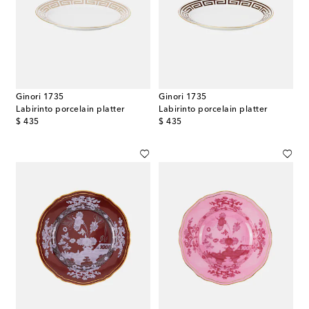
Ginori 1735
Ginori 1735
Labirinto porcelain platter
Labirinto porcelain platter
original price
original price
$ 435
$ 435