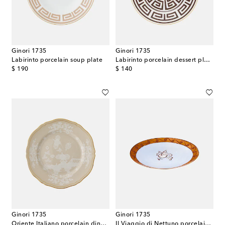
Ginori 1735
Ginori 1735
Labirinto porcelain soup plate
Labirinto porcelain dessert plate
original price
original price
$ 190
$ 140
Ginori 1735
Ginori 1735
Oriente Italiano porcelain dinner plate
Il Viaggio di Nettuno porcelain charger plate