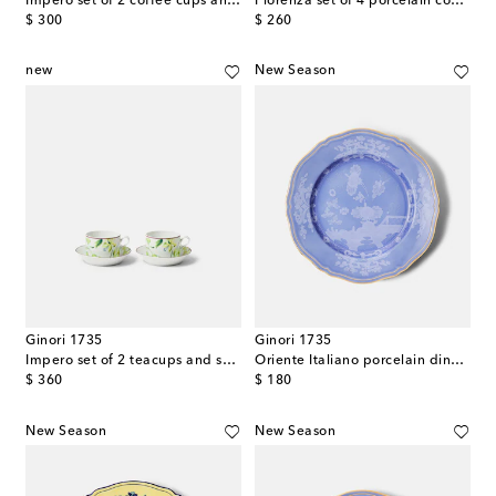
Impero set of 2 coffee cups and saucers
Florenza set of 4 porcelain coasters
original price
original price
$ 300
$ 260
new
New Season
Ginori 1735
Ginori 1735
Impero set of 2 teacups and saucers
Oriente Italiano porcelain dinner plate
original price
original price
$ 360
$ 180
New Season
New Season