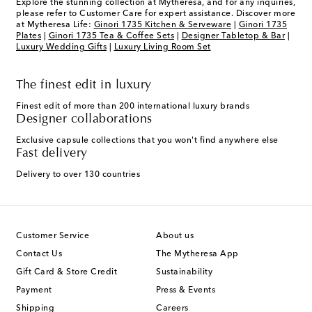
Explore the stunning collection at Mytheresa, and for any inquiries,
please refer to Customer Care for expert assistance. Discover more
at Mytheresa Life:
Ginori 1735 Kitchen & Serveware
|
Ginori 1735
Plates
|
Ginori 1735 Tea & Coffee Sets
|
Designer Tabletop & Bar
|
Luxury Wedding Gifts
|
Luxury Living Room Set
The finest edit in luxury
Finest edit of more than 200 international luxury brands
Designer collaborations
Exclusive capsule collections that you won't find anywhere else
Fast delivery
Delivery to over 130 countries
Customer Service
About us
Contact Us
The Mytheresa App
Gift Card & Store Credit
Sustainability
Payment
Press & Events
Shipping
Careers