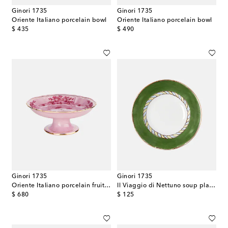
Ginori 1735
Ginori 1735
Oriente Italiano porcelain bowl
Oriente Italiano porcelain bowl
original price
original price
$ 435
$ 490
Ginori 1735
Ginori 1735
Oriente Italiano porcelain fruit bowl
Il Viaggio di Nettuno soup plate by Luke Edward Hall
original price
original price
$ 680
$ 125