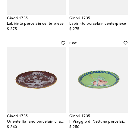
Ginori 1735
Ginori 1735
Labirinto porcelain centerpiece
Labirinto porcelain centerpiece
original price
original price
$ 275
$ 275
new
Ginori 1735
Ginori 1735
Oriente Italiano porcelain charger plate
Il Viaggio di Nettuno porcelain charger plate by Luke Edward Hall
original price
original price
$ 240
$ 250