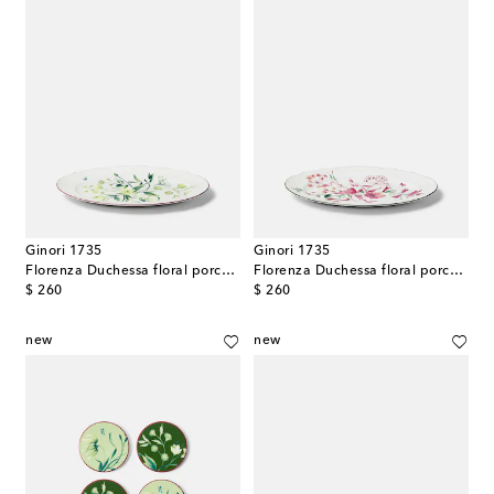
Ginori 1735
Ginori 1735
Florenza Duchessa floral porcelain platter
Florenza Duchessa floral porcelain platter
original price
original price
$ 260
$ 260
new
new