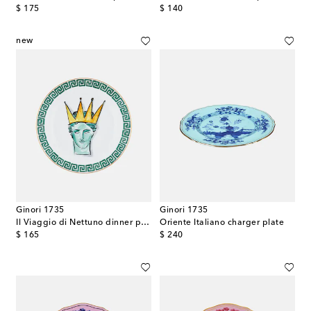
original price
original price
$ 175
$ 140
new
Ginori 1735
Ginori 1735
Il Viaggio di Nettuno dinner plate by Luke Edward Hall
Oriente Italiano charger plate
original price
original price
$ 165
$ 240