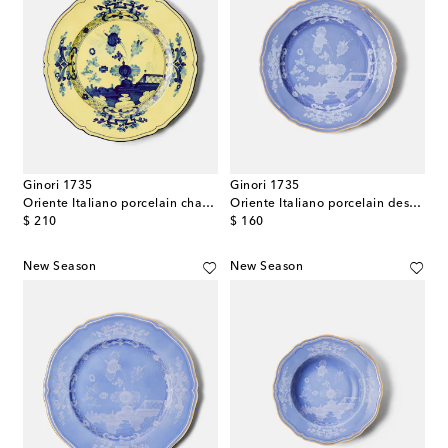
Ginori 1735
Ginori 1735
Oriente Italiano porcelain charger plate
Oriente Italiano porcelain dessert plate
original price
original price
$ 210
$ 160
New Season
New Season