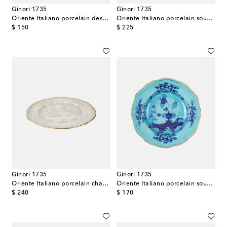
Ginori 1735
Ginori 1735
Oriente Italiano porcelain dessert plate
Oriente Italiano porcelain soup plate
original price
original price
$ 150
$ 225
Ginori 1735
Ginori 1735
Oriente Italiano porcelain charger plate
Oriente Italiano porcelain soup plate
original price
original price
$ 240
$ 170