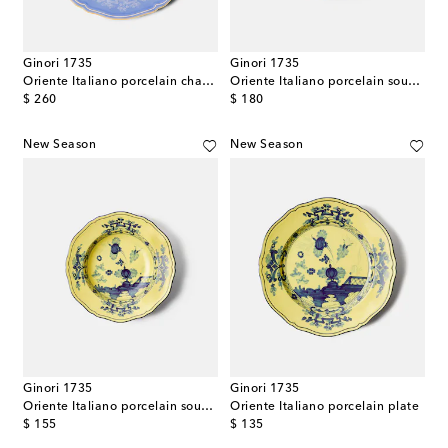
Ginori 1735
Ginori 1735
Oriente Italiano porcelain charger plate
Oriente Italiano porcelain soup plate
original price
original price
$ 260
$ 180
New Season
New Season
Ginori 1735
Ginori 1735
Oriente Italiano porcelain soup plate
Oriente Italiano porcelain plate
original price
original price
$ 155
$ 135