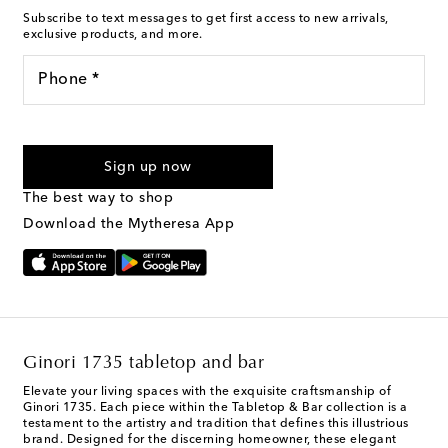
Subscribe to text messages to get first access to new arrivals,
exclusive products, and more.
Phone *
For U.S. customers only. Consent is not a condition of purchase.
By checking the box and submitting the form automated
Sign up now
marketing messages will be sent to the mobile number
provided. Reply HELP for support and STOP to cancel. Msg &
The best way to shop
Text Messaging Terms & Privacy Policy
.
Download the Mytheresa App
Ginori 1735 tabletop and bar
Elevate your living spaces with the exquisite craftsmanship of
Ginori 1735. Each piece within the Tabletop & Bar collection is a
testament to the artistry and tradition that defines this illustrious
brand. Designed for the discerning homeowner, these elegant