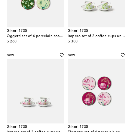
Ginori 1735
Ginori 1735
Oggetti set of 4 porcelain coasters
Impero set of 2 coffee cups and saucers
original price
original price
$ 260
$ 300
new
new
Ginori 1735
Ginori 1735