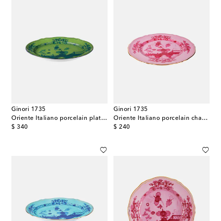
Ginori 1735
Ginori 1735
Oriente Italiano porcelain platter
Oriente Italiano porcelain charger plate
original price
original price
$ 340
$ 240