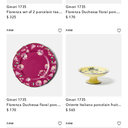
Ginori 1735
Ginori 1735
Florenza set of 2 porcelain tea cups and saucers
Florenza Duchessa floral porcelain charger plate
original price
original price
$ 325
$ 170
new
new
Ginori 1735
Ginori 1735
Florenza Duchessa floral porcelain charger plate
Oriente Italiano porcelain fruit bowl
original price
original price
$ 170
$ 565
new
new