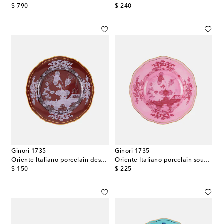
original price
original price
$ 790
$ 240
Ginori 1735
Ginori 1735
Oriente Italiano porcelain dessert plate
Oriente Italiano porcelain soup plate
original price
original price
$ 150
$ 225