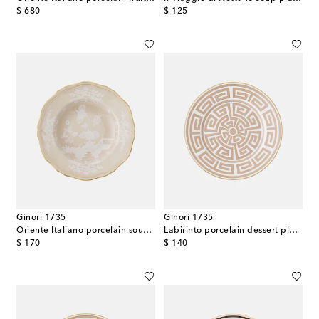
original price
original price
$ 680
$ 125
Ginori 1735
Ginori 1735
Oriente Italiano porcelain soup plate
Labirinto porcelain dessert plate
original price
original price
$ 170
$ 140