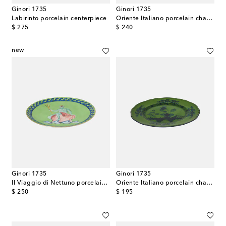
Ginori 1735
Ginori 1735
Labirinto porcelain centerpiece
Oriente Italiano porcelain charger plate
original price
original price
$ 275
$ 240
new
Ginori 1735
Ginori 1735
Il Viaggio di Nettuno porcelain charger plate by Luke Edward Hall
Oriente Italiano porcelain charger plate
original price
original price
$ 250
$ 195