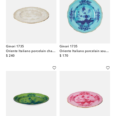
Ginori 1735
Ginori 1735
Oriente Italiano porcelain charger plate
Oriente Italiano porcelain soup plate
original price
original price
$ 240
$ 170