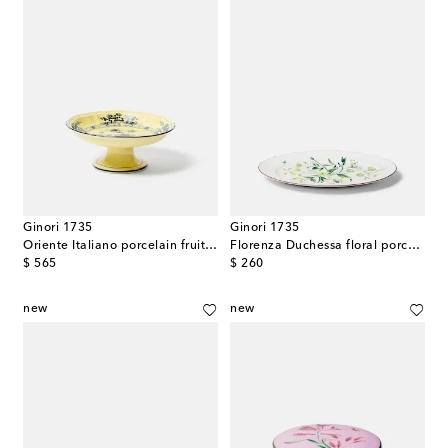
Ginori 1735
Ginori 1735
Oriente Italiano porcelain fruit bowl
Florenza Duchessa floral porcelain platter
original price
original price
$ 565
$ 260
new
new