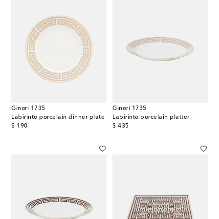
Ginori 1735
Ginori 1735
Labirinto porcelain dinner plate
Labirinto porcelain platter
original price
original price
$ 190
$ 435