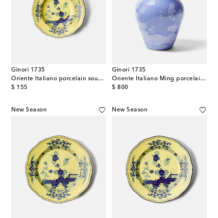
Ginori 1735
Ginori 1735
Oriente Italiano porcelain soup plate
Oriente Italiano Ming porcelain vase
original price
original price
$ 155
$ 800
New Season
New Season