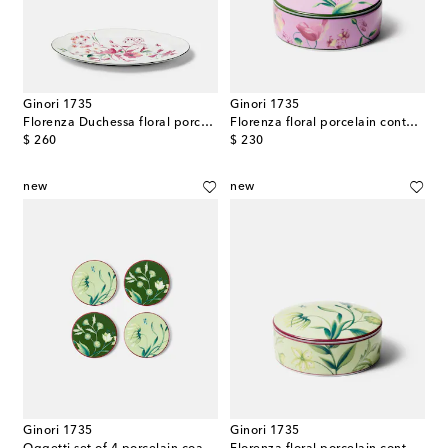
Ginori 1735
Ginori 1735
Florenza Duchessa floral porcelain platter
Florenza floral porcelain container
original price
original price
$ 260
$ 230
new
new
Ginori 1735
Ginori 1735