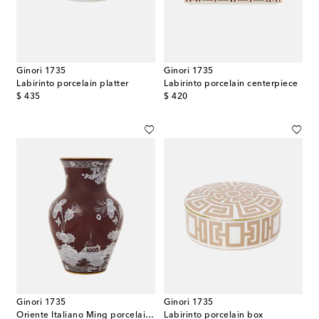
Ginori 1735
Ginori 1735
Labirinto porcelain platter
Labirinto porcelain centerpiece
original price
original price
$ 435
$ 420
Ginori 1735
Ginori 1735
Oriente Italiano Ming porcelain vase
Labirinto porcelain box