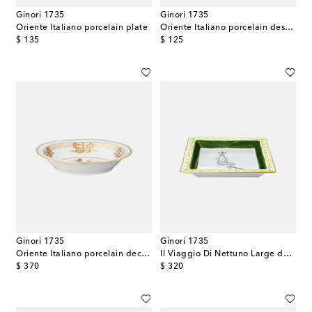
Ginori 1735
Ginori 1735
Oriente Italiano porcelain plate
Oriente Italiano porcelain dessert plate
original price
original price
$ 135
$ 125
Ginori 1735
Ginori 1735
Oriente Italiano porcelain decorative tray
Il Viaggio Di Nettuno Large decorative tray by Luke Edward Hall
original price
original price
$ 370
$ 320