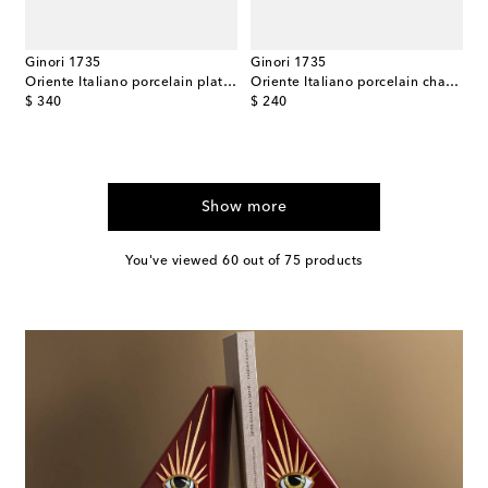
Ginori 1735
Ginori 1735
Oriente Italiano porcelain platter
Oriente Italiano porcelain charger plate
original price
original price
$ 340
$ 240
Show more
You've viewed 60 out of 75 products