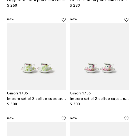
Oggetti set of 4 porcelain coasters
Florenza floral porcelain container
original price
original price
$ 260
$ 230
new
new
Ginori 1735
Ginori 1735
Impero set of 2 coffee cups and saucers
Impero set of 2 coffee cups and saucers
original price
original price
$ 300
$ 300
new
new