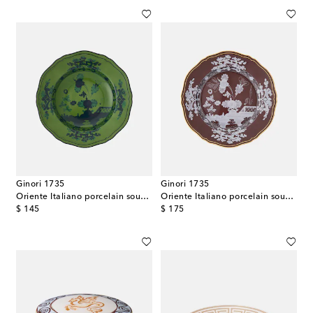
Ginori 1735
Ginori 1735
Oriente Italiano porcelain soup plate
Oriente Italiano porcelain soup plate
original price
original price
$ 145
$ 175