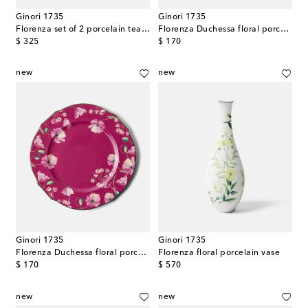
Ginori 1735
Ginori 1735
Florenza set of 2 porcelain tea cups and saucers
Florenza Duchessa floral porcelain charger plate
original price
original price
$ 325
$ 170
new
new
Ginori 1735
Ginori 1735
Florenza Duchessa floral porcelain charger plate
Florenza floral porcelain vase
original price
original price
$ 170
$ 570
new
new