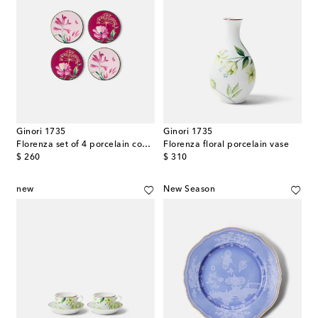
Ginori 1735
Ginori 1735
Florenza set of 4 porcelain coasters
Florenza floral porcelain vase
original price
original price
$ 260
$ 310
new
New Season