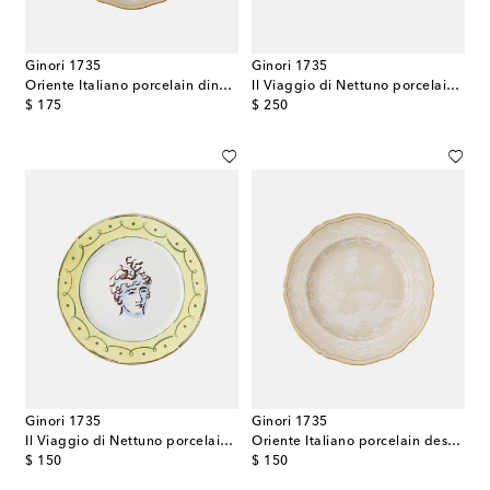
Ginori 1735
Ginori 1735
Oriente Italiano porcelain dinner plate
Il Viaggio di Nettuno porcelain charger plate
original price
original price
$ 175
$ 250
Ginori 1735
Ginori 1735
Il Viaggio di Nettuno porcelain dinner plate
Oriente Italiano porcelain dessert plate
original price
original price
$ 150
$ 150