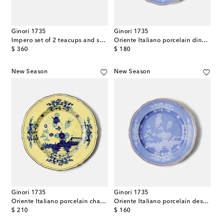
Ginori 1735
Ginori 1735
Impero set of 2 teacups and saucers
Oriente Italiano porcelain dinner plate
original price
original price
$ 360
$ 180
New Season
New Season
Ginori 1735
Ginori 1735
Oriente Italiano porcelain charger plate
Oriente Italiano porcelain dessert plate
original price
original price
$ 210
$ 160