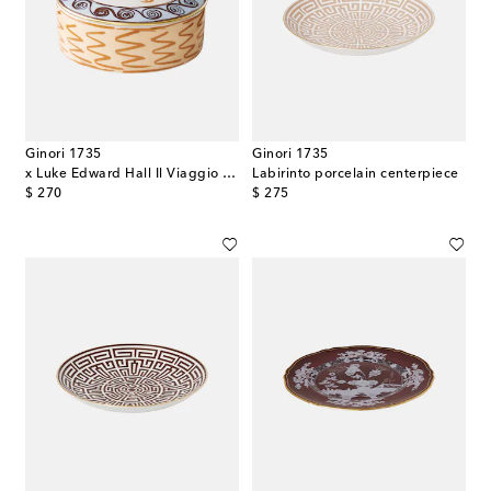
Ginori 1735
Ginori 1735
x Luke Edward Hall Il Viaggio di Nettuno porcelain trinket box
Labirinto porcelain centerpiece
original price
original price
$ 270
$ 275