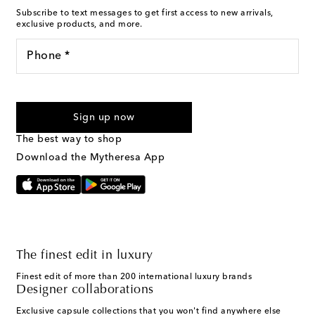
Subscribe to text messages to get first access to new arrivals,
exclusive products, and more.
Phone *
For U.S. customers only. Consent is not a condition of purchase.
By checking the box and submitting the form automated
Sign up now
marketing messages will be sent to the mobile number
provided. Reply HELP for support and STOP to cancel. Msg &
The best way to shop
Text Messaging Terms & Privacy Policy
.
Download the Mytheresa App
The finest edit in luxury
Finest edit of more than 200 international luxury brands
Designer collaborations
Exclusive capsule collections that you won't find anywhere else