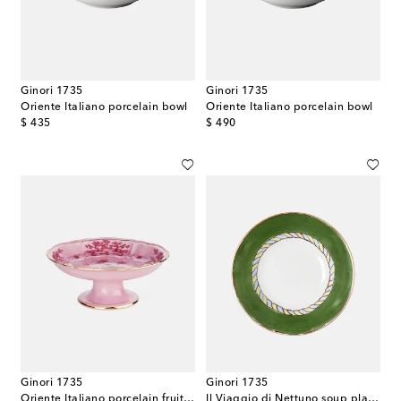
Ginori 1735
Ginori 1735
Oriente Italiano porcelain bowl
Oriente Italiano porcelain bowl
original price
original price
$ 435
$ 490
Ginori 1735
Ginori 1735
Oriente Italiano porcelain fruit bowl
Il Viaggio di Nettuno soup plate by Luke Edward Hall