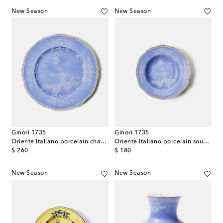
New Season
New Season
Ginori 1735
Ginori 1735
Oriente Italiano porcelain charger plate
Oriente Italiano porcelain soup plate
original price
original price
$ 260
$ 180
New Season
New Season