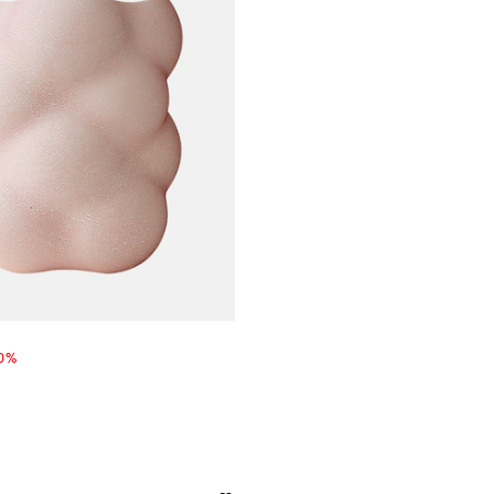
 price
30%