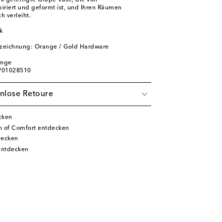
 gefertigte Grape Vase, die von
piriert und geformt ist, und Ihren Räumen
h verleiht.
k
l
zeichnung: Orange / Gold Hardware
ange
 P01028510
nlose Retoure
cken
n of Comfort entdecken
decken
entdecken