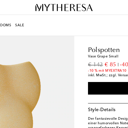
ROOMS
SALE
LIFE
Designer
Polspo
Polspotten
Vase Grape Small
original price
discount
€ 142
€ 85
-4
-10 % mit MYEXTRA10
inkl. MwSt.; zzgl. Vers
Style-Details
Der fantasievolle Desig
einer humorvollen Note 