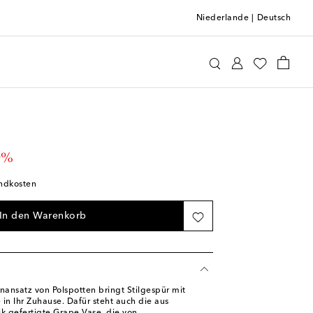
Niederlande
|
Deutsch
tten
Home & Living
Home Décor
Vasen
 price
0%
andkosten
In den Warenkorb
nansatz von Polspotten bringt Stilgespür mit
in Ihr Zuhause. Dafür steht auch die aus