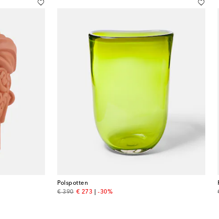
Polspotten
original price
discount price
€ 390
€ 273
-30%