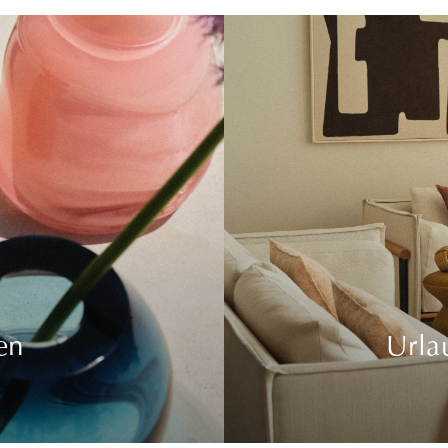
en
Urla