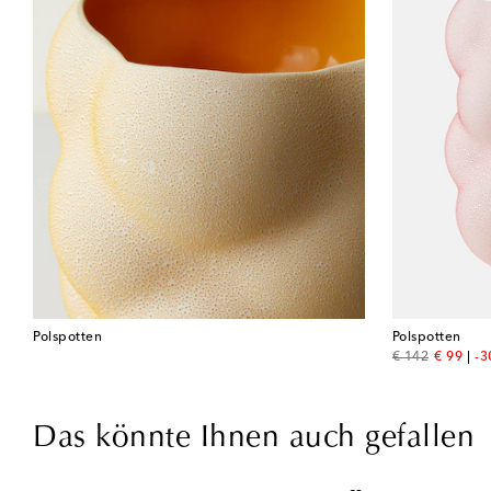
Polspotten
Polspotten
original price
discount
€ 142
€ 99
-
Das könnte Ihnen auch gefallen