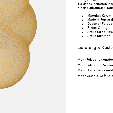
orangefarbener Keramik
Traubensilhouetten ins
einen skulpturalen Touc
Material: Kerami
Made in Portuga
Designer-Farbbe
Farbe: Orange
Artikelfarbe: Or
Artikelnummer:
Lieferung & Koste
Mehr Polspotten entde
Mehr Polspotten Seaso
Mehr Home Décor ent
Mehr Vasen & Gefäße 