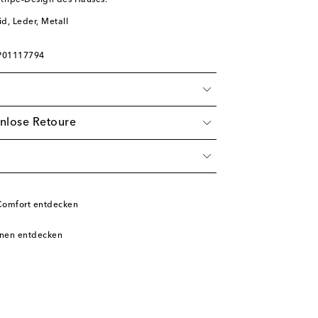
ripe-Design des Hauses.
d, Leder, Metall
 P01117794
nlose Retoure
Comfort entdecken
inen entdecken