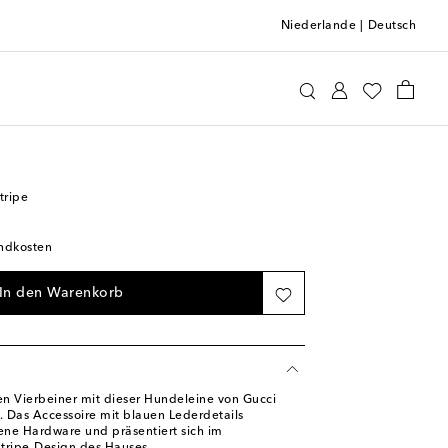
Niederlande
|
Deutsch
Home & Living
Pets
Halsbänder & Leinen
tripe
andkosten
In den Warenkorb
n Vierbeiner mit dieser Hundeleine von Gucci
 Das Accessoire mit blauen Lederdetails
bene Hardware und präsentiert sich im