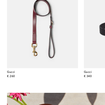
Gucci
Gucci
original price
original price
€ 260
€ 340