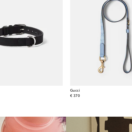
Gucci
original price
€ 370