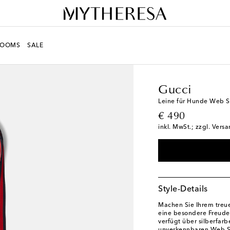
ROOMS
SALE
LIFE
Designer
Gucci
Gucci
Leine für Hunde Web S
original price
€ 490
inkl. MwSt.; zzgl. Vers
Style-Details
Machen Sie Ihrem treue
eine besondere Freude.
verfügt über silberfar