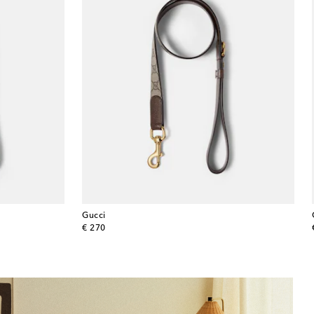
Gucci
original price
€ 270