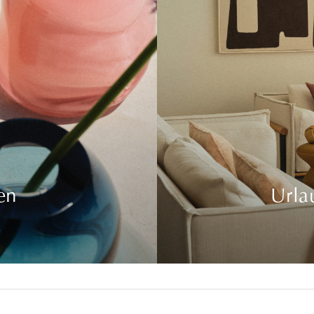
en
Urla