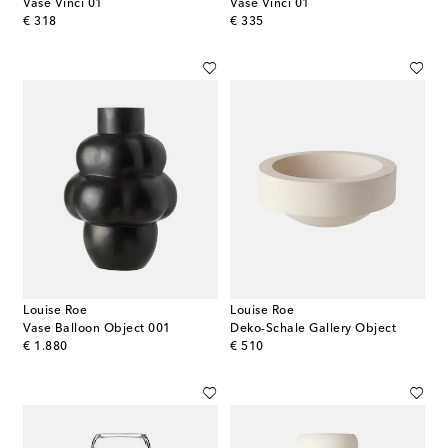
Vase Vinci 01
Vase Vinci 01
original price
original price
€ 318
€ 335
Louise Roe
Louise Roe
Vase Balloon Object 001
Deko-Schale Gallery Object
original price
original price
€ 1.880
€ 510