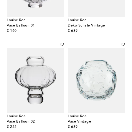
Louise Roe
Louise Roe
Vase Balloon 01
Deko-Schale Vintage
original price
original price
€ 160
€ 639
Louise Roe
Louise Roe
Vase Balloon 02
Vase Vintage
original price
original price
€ 255
€ 639