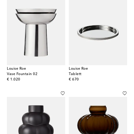
Louise Roe
Louise Roe
Vase Fountain 02
Tablett
original price
original price
€ 1.020
€ 670