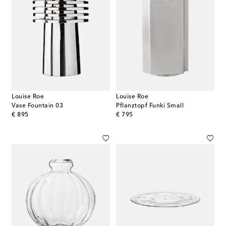
Louise Roe
Louise Roe
Vase Fountain 03
Pflanztopf Funki Small
original price
original price
€ 895
€ 795