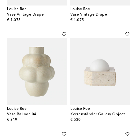
Louise Roe
Louise Roe
Vase Vintage Drape
Vase Vintage Drape
original price
original price
€ 1.075
€ 1.075
Louise Roe
Louise Roe
Vase Balloon 04
Kerzenständer Gallery Object
original price
original price
€ 319
€ 530