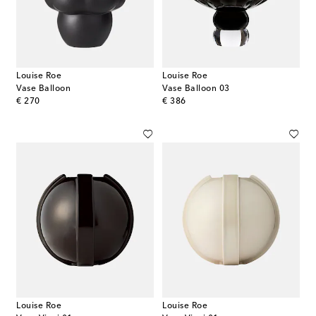
Louise Roe
Louise Roe
Vase Balloon
Vase Balloon 03
original price
original price
€ 270
€ 386
Louise Roe
Louise Roe