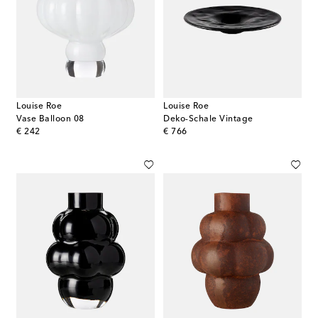
Louise Roe
Louise Roe
Vase Balloon 08
Deko-Schale Vintage
original price
original price
€ 242
€ 766