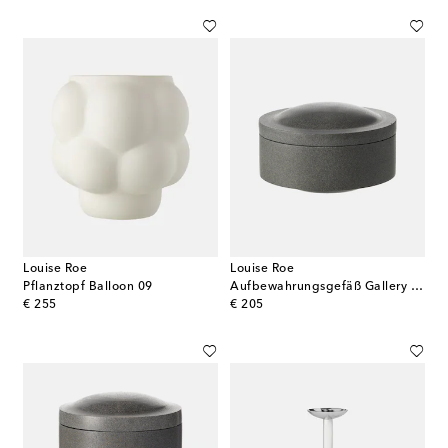
Louise Roe
Louise Roe
Pflanztopf Balloon 09
Aufbewahrungsgefäß Gallery Object 07
original price
original price
€ 255
€ 205