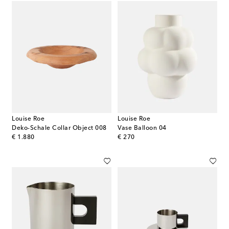
Louise Roe
Louise Roe
Deko-Schale Collar Object 008
Vase Balloon 04
original price
original price
€ 1.880
€ 270