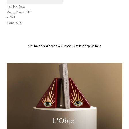
Louise Roe
Vase Pirout 02
original price
€ 460
Sold out
Sie haben 47 von 47 Produkten angesehen
L'Objet