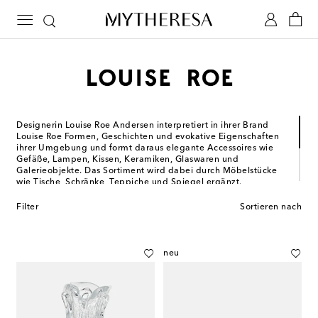
Designerin Louise Roe Andersen interpretiert in ihrer Brand
Louise Roe Formen, Geschichten und evokative Eigenschaften
ihrer Umgebung und formt daraus elegante Accessoires wie
Gefäße, Lampen, Kissen, Keramiken, Glaswaren und
Galerieobjekte. Das Sortiment wird dabei durch Möbelstücke
wie Tische, Schränke, Teppiche und Spiegel ergänzt.
Das Design-Unternehmen, welches 2010 in Kopenhagen
Filter
Sortieren nach
gegründet wurde, verwendet ausschließlich ehrliche
Materialien wie Glas, Keramik, Textilien, Stein und Eiche. Die
enge Beziehung zu Handwerkskünstlern steht dabei zusätzlich
im Vordergrund.
neu