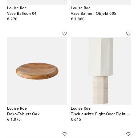
Louise Roe
Louise Roe
Vase Balloon 04
Vase Balloon Objekt 005
original price
original price
€ 270
€ 1.880
Louise Roe
Louise Roe
Deko-Tablett Oak
Tischleuchte Eight Over Eight Small (EU-/US-Stecker)
original price
original price
€ 1.075
€ 615