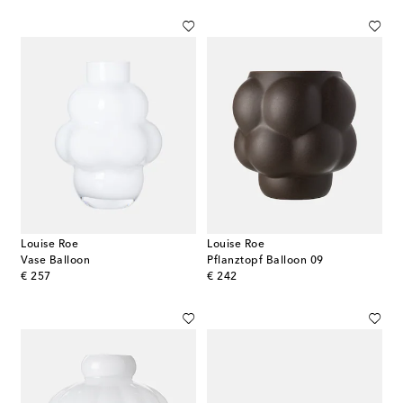
Louise Roe
Louise Roe
Vase Balloon
Pflanztopf Balloon 09
original price
original price
€ 257
€ 242