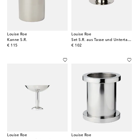
Louise Roe
Louise Roe
Kanne S.R.
Set S.R. aus Tasse und Untertasse
original price
original price
€ 115
€ 102
Louise Roe
Louise Roe