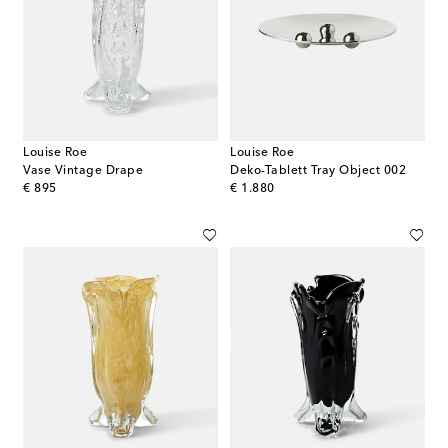
Louise Roe
Louise Roe
Vase Vintage Drape
Deko-Tablett Tray Object 002
original price
original price
€ 895
€ 1.880