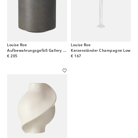
Louise Roe
Louise Roe
Aufbewahrungsgefäß Gallery Object 01
Kerzenständer Champagne Low
original price
original price
€ 205
€ 167