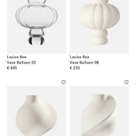
Louise Roe
Louise Roe
Vase Balloon 03
Vase Balloon 08
original price
original price
€ 405
€ 255