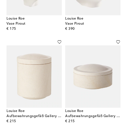
Louise Roe
Louise Roe
Vase Pirout
Vase Pirout
original price
original price
€ 175
€ 390
Louise Roe
Louise Roe
Aufbewahrungsgefäß Gallery Object 01
Aufbewahrungsgefäß Gallery Object 07
original price
original price
€ 215
€ 215