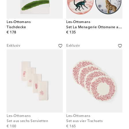
Les-Ottomans
Les-Ottomans
Tischdecke
Set La Menagerie Ottomane aus vier Tischsets
original price
original price
€ 178
€ 135
Exklusiv
Exklusiv
Les-Ottomans
Les-Ottomans
Set aus sechs Servietten
Set aus vier Tischsets
original price
original price
€ 100
€ 165