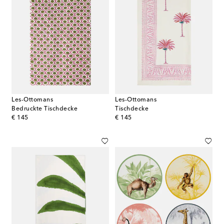
Les-Ottomans
Les-Ottomans
Bedruckte Tischdecke
Tischdecke
original price
original price
€ 145
€ 145