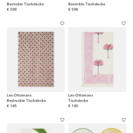
Bestickte Tischdecke
Bestickte Tischdecke
original price
original price
€ 590
€ 590
Les-Ottomans
Les-Ottomans
Bedruckte Tischdecke
Tischdecke
original price
original price
€ 145
€ 145