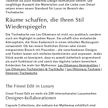
Tradition als auch modernes Design harmonisch vereint. Die
sorgfältige Auswahl der Materialien und die Liebe zum Detail
setzen einen neuen Standard für Luxus im Bereich der
Tischwäsche.
Räume schaffen, die Ihren Stil
Wiederspiegeln
Die Tischwäsche von Les-Ottomans ist nicht nur praktisch, sondern
auch ein Highlight in jedem Raum. Sie schafft eine einladende
Atmosphäre, die Ihren Essbereich in einen stilvollen Rückzugsort
verwandelt. Ob bei einem festlichen Dinner oder einem
entspannten Brunch mit Freunden – die verschiedenen Designs
und Farben lassen sich mühelos kombinieren und anpassen. Jedes
Stück wurde so konzipiert, dass es sowohl ästhetisch ansprechend
als auch funktional ist und somit das tägliche Leben bereichert.
Entdecken Sie mehr bei Mytheresa:
Les-Ottomans Heimtextilien
|
Les-Ottomans Tischdecken & Tischläufer
|
Les-Ottomans Tischsets
|
Designer Tischwäsche
The Finest Edit in Luxury
Unser Finest Edit an mehr als 200 internationalen Luxusmarken
Designer-Kollaborationen
Capsule Collections, die exklusiv bei Mytheresa erhältlich sind