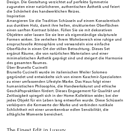
Design. Die Gestaltung verzichtet auf perfekte Symmetrie
zugunsten einer natürlicheren, authentischen Ästhetik und feiert
die Schönheit des handwerklichen Reizes.
Inspiration
Arrangieren Sie die Tradition Schüsseln auf einem Konsolentisch
aus dunklem Holz, damit ihre hellen, strukturierten Oberflächen
einen sanften Kontrast bilden. Füllen Sie sie mit dekorativen
Objekten oder lassen Sie sie leer als eigenständige skulpturale
Formen wirken. Sie verleihen Ihrem Wohnbereich eine ruhige und
anspruchsvolle Atmosphäre und verwandeln eine einfache
Oberfläche in einen Ort der stillen Betrachtung. Dieses Set
ergänzt Räume, die von natürlichen Materialien und einer
minimalistischen Ästhetik geprägt sind und steigert die Harmonie
des gesamten Raumes.
Über Brunello Cucinelli
Brunello Cucinelli wurde im italienischen Weiler Solomeo
gegründet und entwickelte sich von einem Kaschmir-Spezialisten
zu einer umfassenden Lifestyle-Marke. Das Haus folgt einer
humanistischen Philosophie, die Handwerkskunst und ethische
Geschäftspraktiken fördert. Dieses Engagement für Qualität und
Zeitlosigkeit spiegelt sich in der Home-Kollektion wider, bei der
jedes Objekt für ein Leben lang entworfen wurde. Diese Schüsseln
verkörpern die Kernwerte der Marke und verbinden rustikale
Schlichtheit mit einer unverkennbar edlen Sensibilität, die
alltägliche Momente bereichert.
The Finest Edit in Luxury