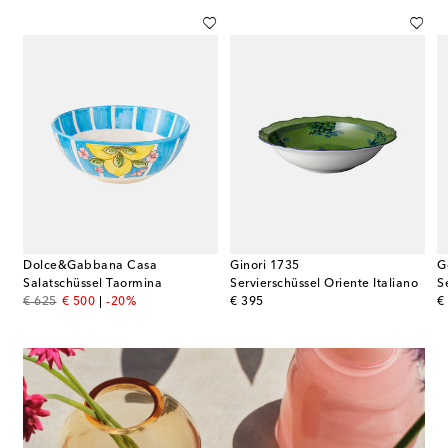
Dolce&Gabbana Casa
Ginori 1735
G
Salatschüssel Taormina
Servierschüssel Oriente Italiano
original price
discount price
original price
or
€ 625
€ 500
-20%
€ 395
€