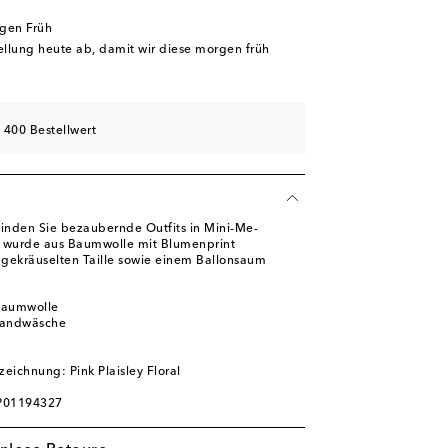
rgen Früh
tellung heute ab, damit wir diese morgen früh
 400 Bestellwert
inden Sie bezaubernde Outfits in Mini-Me-
k wurde aus Baumwolle mit Blumenprint
r gekräuselten Taille sowie einem Ballonsaum
Baumwolle
Handwäsche
eichnung: Pink Plaisley Floral
 P01194327