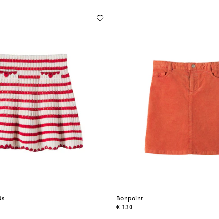
ds
Bonpoint
original price
€ 130