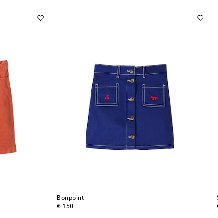
Bonpoint
original price
€ 150