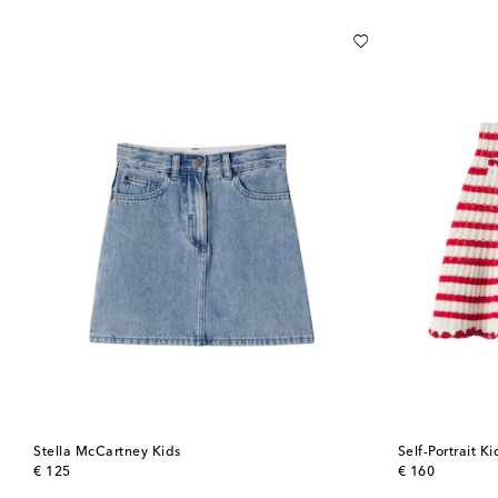
Stella McCartney Kids
Self-Portrait Ki
original price
original price
€ 125
€ 160