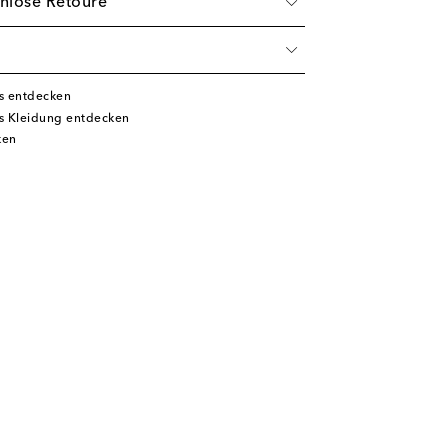
nlose Retoure
s entdecken
 Kleidung entdecken
ken