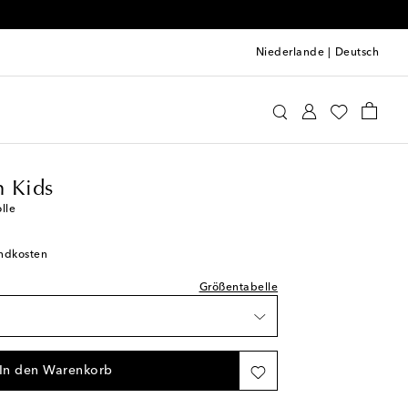
Niederlande
|
Deutsch
rmann Kids
Kleidung
Röcke
prechend normal aus
arkeit
 Kids
arkeit
lle
arkeit
andkosten
arkeit
Größentabelle
barkeit
barkeit
In den Warenkorb