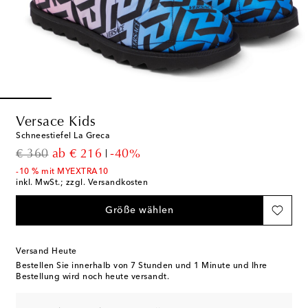
Versace Kids
Schneestiefel La Greca
original price
discount price
€ 360
ab
€ 216
-40%
-10 % mit MYEXTRA10
inkl. MwSt.; zzgl. Versandkosten
Größe wählen
Versand Heute
Bestellen Sie innerhalb von
7 Stunden und 1 Minute
und Ihre
Bestellung wird noch heute versandt.