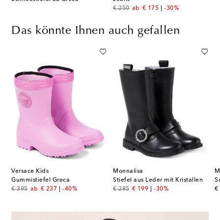
original price
discount price
€ 250
ab
€ 175
-30%
Das könnte Ihnen auch gefallen
Versace Kids
Monnalisa
M
Gummistiefel Greca
Stiefel aus Leder mit Kristallen
S
original price
discount price
original price
discount price
or
€ 395
ab
€ 237
-40%
€ 285
€ 199
-30%
€