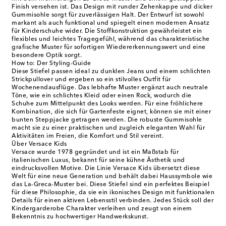
Finish versehen ist. Das Design mit runder Zehenkappe und dicker
Gummisohle sorgt für zuverlässigen Halt. Der Entwurf ist sowohl
markant als auch funktional und spiegelt einen modernen Ansatz
für Kinderschuhe wider. Die Stoffkonstruktion gewährleistet ein
flexibles und leichtes Tragegefühl, während das charakteristische
grafische Muster für sofortigen Wiedererkennungswert und eine
besondere Optik sorgt.
How to: Der Styling-Guide
Diese Stiefel passen ideal zu dunklen Jeans und einem schlichten
Strickpullover und ergeben so ein stilvolles Outfit für
Wochenendausflüge. Das lebhafte Muster ergänzt auch neutrale
Töne, wie ein schlichtes Kleid oder einen Rock, wodurch die
Schuhe zum Mittelpunkt des Looks werden. Für eine fröhlichere
Kombination, die sich für Gartenfeste eignet, können sie mit einer
bunten Steppjacke getragen werden. Die robuste Gummisohle
macht sie zu einer praktischen und zugleich eleganten Wahl für
Aktivitäten im Freien, die Komfort und Stil vereint.
Über Versace Kids
Versace wurde 1978 gegründet und ist ein Maßstab für
italienischen Luxus, bekannt für seine kühne Ästhetik und
eindrucksvollen Motive. Die Linie Versace Kids übersetzt diese
Welt für eine neue Generation und behält dabei Haussymbole wie
das La-Greca-Muster bei. Diese Stiefel sind ein perfektes Beispiel
für diese Philosophie, da sie ein ikonisches Design mit funktionalen
Details für einen aktiven Lebensstil verbinden. Jedes Stück soll der
Kindergarderobe Charakter verleihen und zeugt von einem
Bekenntnis zu hochwertiger Handwerkskunst.