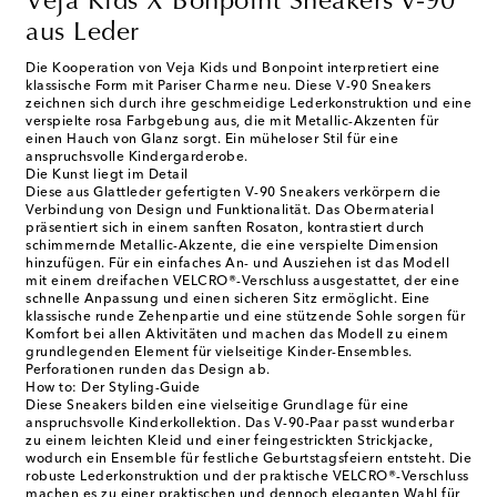
Veja Kids X Bonpoint Sneakers V-90
aus Leder
Die Kooperation von Veja Kids und Bonpoint interpretiert eine
klassische Form mit Pariser Charme neu. Diese V-90 Sneakers
zeichnen sich durch ihre geschmeidige Lederkonstruktion und eine
verspielte rosa Farbgebung aus, die mit Metallic-Akzenten für
einen Hauch von Glanz sorgt. Ein müheloser Stil für eine
anspruchsvolle Kindergarderobe.
Die Kunst liegt im Detail
Diese aus Glattleder gefertigten V-90 Sneakers verkörpern die
Verbindung von Design und Funktionalität. Das Obermaterial
präsentiert sich in einem sanften Rosaton, kontrastiert durch
schimmernde Metallic-Akzente, die eine verspielte Dimension
hinzufügen. Für ein einfaches An- und Ausziehen ist das Modell
mit einem dreifachen VELCRO®-Verschluss ausgestattet, der eine
schnelle Anpassung und einen sicheren Sitz ermöglicht. Eine
klassische runde Zehenpartie und eine stützende Sohle sorgen für
Komfort bei allen Aktivitäten und machen das Modell zu einem
grundlegenden Element für vielseitige Kinder-Ensembles.
Perforationen runden das Design ab.
How to: Der Styling-Guide
Diese Sneakers bilden eine vielseitige Grundlage für eine
anspruchsvolle Kinderkollektion. Das V-90-Paar passt wunderbar
zu einem leichten Kleid und einer feingestrickten Strickjacke,
wodurch ein Ensemble für festliche Geburtstagsfeiern entsteht. Die
robuste Lederkonstruktion und der praktische VELCRO®-Verschluss
machen es zu einer praktischen und dennoch eleganten Wahl für