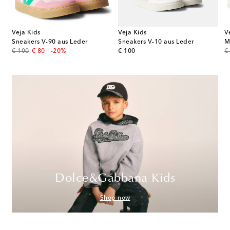
Veja Kids
Veja Kids
V
r
Sneakers V-90 aus Leder
Sneakers V-10 aus Leder
original price
discount price
original price
or
€ 100
€ 80
-20%
€ 100
€
Dolce&Gabbana Kids
Shop now