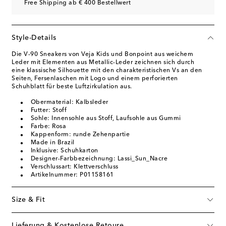
Free Shipping ab € 400 Bestellwert
Style-Details
Die V-90 Sneakers von Veja Kids und Bonpoint aus weichem
Leder mit Elementen aus Metallic-Leder zeichnen sich durch
eine klassische Silhouette mit den charakteristischen Vs an den
Seiten, Fersenlaschen mit Logo und einem perforierten
Schuhblatt für beste Luftzirkulation aus.
Obermaterial: Kalbsleder
Futter: Stoff
Sohle: Innensohle aus Stoff, Laufsohle aus Gummi
Farbe: Rosa
Kappenform: runde Zehenpartie
Made in Brazil
Inklusive: Schuhkarton
Designer-Farbbezeichnung: Lassi_Sun_Nacre
Verschlussart: Klettverschluss
Artikelnummer: P01158161
Size & Fit
Lieferung & Kostenlose Retoure