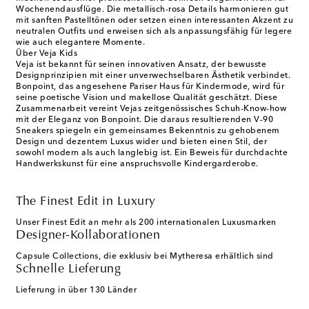
Wochenendausflüge. Die metallisch-rosa Details harmonieren gut
mit sanften Pastelltönen oder setzen einen interessanten Akzent zu
neutralen Outfits und erweisen sich als anpassungsfähig für legere
wie auch elegantere Momente.
Über Veja Kids
Veja ist bekannt für seinen innovativen Ansatz, der bewusste
Designprinzipien mit einer unverwechselbaren Ästhetik verbindet.
Bonpoint, das angesehene Pariser Haus für Kindermode, wird für
seine poetische Vision und makellose Qualität geschätzt. Diese
Zusammenarbeit vereint Vejas zeitgenössisches Schuh-Know-how
mit der Eleganz von Bonpoint. Die daraus resultierenden V-90
Sneakers spiegeln ein gemeinsames Bekenntnis zu gehobenem
Design und dezentem Luxus wider und bieten einen Stil, der
sowohl modern als auch langlebig ist. Ein Beweis für durchdachte
Handwerkskunst für eine anspruchsvolle Kindergarderobe.
The Finest Edit in Luxury
Unser Finest Edit an mehr als 200 internationalen Luxusmarken
Designer-Kollaborationen
Capsule Collections, die exklusiv bei Mytheresa erhältlich sind
Schnelle Lieferung
Lieferung in über 130 Länder