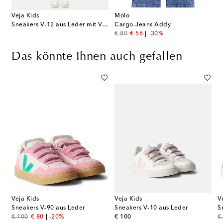
Veja Kids
Molo
Sneakers V-12 aus Leder mit Veloursleder
Cargo-Jeans Addy
original price
discount price
€ 80
€ 56
-30%
Das könnte Ihnen auch gefallen
Veja Kids
Veja Kids
V
Sneakers V-90 aus Leder
Sneakers V-10 aus Leder
S
original price
discount price
original price
or
€ 100
€ 80
-20%
€ 100
€