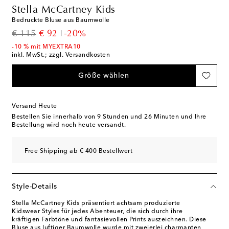
Stella McCartney Kids
Bedruckte Bluse aus Baumwolle
original price
discount price
€ 115
€ 92
-20%
-10 % mit MYEXTRA10
inkl. MwSt.; zzgl. Versandkosten
Größe wählen
Versand Heute
Bestellen Sie innerhalb von
9 Stunden und 26 Minuten
und Ihre
Bestellung wird noch heute versandt.
Free Shipping ab € 400 Bestellwert
Style-Details
Stella McCartney Kids präsentiert achtsam produzierte
Kidswear Styles für jedes Abenteuer, die sich durch ihre
kräftigen Farbtöne und fantasievollen Prints auszeichnen. Diese
Bluse aus luftiger Baumwolle wurde mit zweierlei charmanten