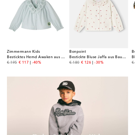
Zimmermann Kids
Bonpoint
B
Besticktes Hemd Awaken aus Baumwolle
Bestickte Bluse Jaffa aus Baumwolle
original price
discount price
original price
discount price
or
€ 195
€ 117
-40%
€ 180
€ 126
-30%
€