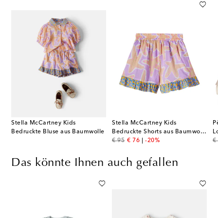
Stella McCartney Kids
Stella McCartney Kids
P
Bedruckte Bluse aus Baumwolle
Bedruckte Shorts aus Baumwolle
L
original price
discount price
or
€ 95
€ 76
-20%
€
Das könnte Ihnen auch gefallen